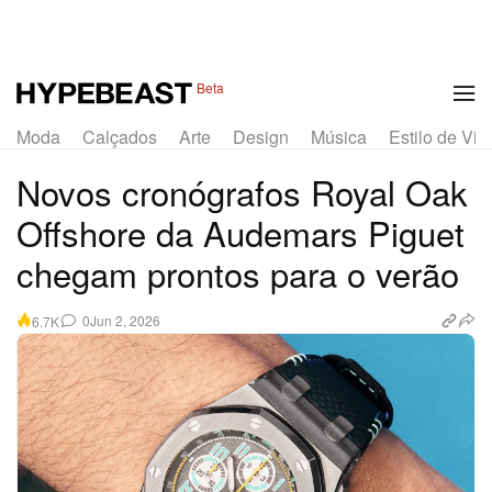
1 of 12
Beta
Moda
Calçados
Arte
Design
Música
Estilo de Vid
Novos cronógrafos Royal Oak
Offshore da Audemars Piguet
chegam prontos para o verão
0
Jun 2, 2026
6.7K