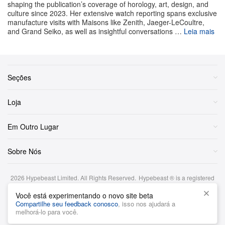
shaping the publication’s coverage of horology, art, design, and
prateado, energizada por detalhes em laranja. Cada
culture since 2023. Her extensive watch reporting spans exclusive
relógio vem com uma pulseira intercambiável de couro
manufacture visits with Maisons like Zenith, Jaeger-LeCoultre,
and Grand Seiko, as well as insightful conversations …
Leia mais
de bezerro texturizado, que acompanha com elegância
a paleta vibrante. No interior pulsa o Calibre 4404, um
movimento cronógrafo flyback integrado que oferece
uma generosa reserva de marcha de 70 horas. Visível
Seções
através do fundo em safira, a mecânica refinada exibe
Loja
toda a sofisticação da roda de colunas e de uma
marcante massa oscilante em ouro rosa de 22 quilates.
Em Outro Lugar
Os modelos de 42 mm têm preço definido em 33.600
CHF (cerca de US$ 42.500).
Sobre Nós
2026
Hypebeast Limited
. All Rights Reserved.
Hypebeast ® is a registered
1 of 10
trademark of Hypebeast Hong Kong Ltd.
Você está experimentando o novo site beta
Termos e Condições
|
Política de Privacidade
|
Cookie Policy
|
Compartilhe seu feedback conosco
, isso nos ajudará a
Aviso de investimento
melhorá-lo para você.
Português
Audemars Piguet