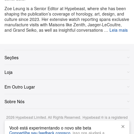
Zoe Leung is a Senior Editor at Hypebeast, where she has been
shaping the publication’s coverage of horology, art, design, and
culture since 2023. Her extensive watch reporting spans exclusive
manufacture visits with Maisons like Zenith, Jaeger-LeCoultre,
and Grand Seiko, as well as insightful conversations …
Leia mais
Seções
Loja
Veja este post no Instagram
Em Outro Lugar
Sobre Nós
2026
Hypebeast Limited
. All Rights Reserved.
Hypebeast ® is a registered
trademark of Hypebeast Hong Kong Ltd.
Você está experimentando o novo site beta
Termos e Condições
|
Política de Privacidade
|
Cookie Policy
|
Compartilhe seu feedback conosco
, isso nos ajudará a
Aviso de investimento