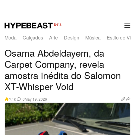
Beta
Moda
Calçados
Arte
Design
Música
Estilo de Vid
Osama Abdeldayem, da
Carpet Company, revela
amostra inédita do Salomon
XT-Whisper Void
0
May 19, 2026
2.1K