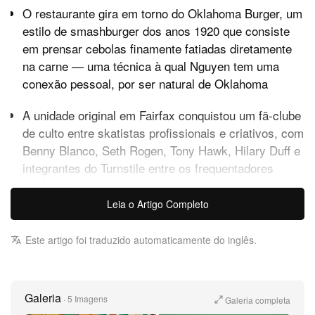
O restaurante gira em torno do Oklahoma Burger, um
estilo de smashburger dos anos 1920 que consiste
em prensar cebolas finamente fatiadas diretamente
na carne — uma técnica à qual Nguyen tem uma
conexão pessoal, por ser natural de Oklahoma
A unidade original em Fairfax conquistou um fã-clube
de culto entre skatistas profissionais e criativos, com
Benny Blanco, Seth Rogen, Tony Hawk, Hilary Duff e
integrantes do Turnstile entre os frequentadores
assíduos
Leia o Artigo Completo
Don Nguyen está levando a Burger She Wrote para
Sherman Oaks. O conceito de smashburger de wagyu
Este artigo foi traduzido automaticamente do inglês.
que ele cofundou com o falecido Steven Arroyo abre
sua segunda unidade na 14245 Ventura Blvd no dia 30
de maio, levando ao Valley, pela primeira vez, o
Galeria
·
5 Imagens
Galeria completa