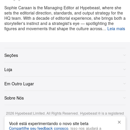
Nguyen. “Queria fazer uma coisa muito bem. Nossa
Sophie Caraan is the Managing Editor at Hypebeast, where she
sets the editorial direction, standards, and output strategy for the
arma secreta é a qualidade.” Em um momento em que
HQ team. With a decade of editorial experience, she brings both a
a cena gastronômica de LA recompensa o
storyteller's instinct and a strategist's eye — spotlighting the
figures and movements that shape the culture across…
Leia mais
maximalismo e a novidade, essa postura já é, por si só,
uma declaração.
A unidade original em Fairfax, inaugurada em 2021,
Seções
conquistou aquele tipo de público fiel que só aparece
quando a comida é genuinamente boa e a identidade da
Loja
marca é, de fato, consistente. Skatistas profissionais,
Em Outro Lugar
criativos e algumas celebridades — Benny Blanco,
Seth Rogen, Tony Hawk, Hilary Duff, Turnstile —
Sobre Nós
transformaram o lugar em parada obrigatória, o que no
distrito de Fairfax tem um peso bem mais específico do
2026
Hypebeast Limited
. All Rights Reserved.
Hypebeast ® is a registered
que teria em qualquer outro bairro. A região há tempos
trademark of Hypebeast Hong Kong Ltd.
Você está experimentando o novo site beta
funciona como ponto de encontro da cultura do skate,
Termos e Condições
|
Política de Privacidade
|
Cookie Policy
|
Compartilhe seu feedback conosco
, isso nos ajudará a
Aviso de investimento