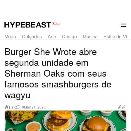
1 of 5
Beta
Moda
Calçados
Arte
Design
Música
Estilo de Vid
Burger She Wrote abre
segunda unidade em
Sherman Oaks com seus
famosos smashburgers de
wagyu
0
May 21, 2026
1.8K