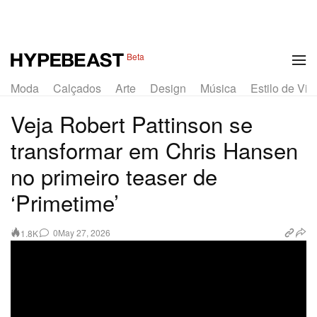
Beta
Moda
Calçados
Arte
Design
Música
Estilo de Vid
Veja Robert Pattinson se
transformar em Chris Hansen
no primeiro teaser de
‘Primetime’
0
May 27, 2026
1.8K