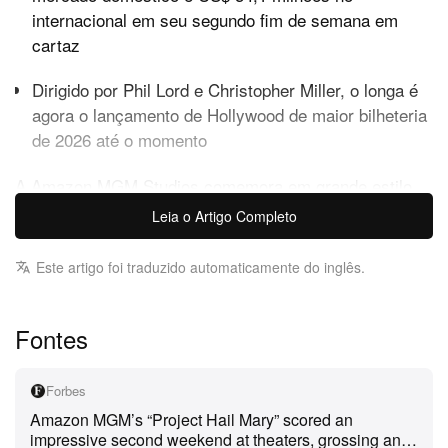
internacional em seu segundo fim de semana em
cartaz
Dirigido por Phil Lord e Christopher Miller, o longa é
agora o lançamento de Hollywood de maior bilheteria
de 2026 até o momento
A Amazon MGM Studios comemora em grande estilo
enquanto
Project Hail Mary
destrói todos os seus
Leia o Artigo Completo
recordes históricos de bilheteria. O thriller de ficção
científica, estrelado por Ryan Gosling como um
Este artigo foi traduzido automaticamente do inglês.
astronauta solitário tentando salvar a humanidade ao
lado de um companheiro alienígena chamado Rocky,
Fontes
acrescentou US$ 54,5 milhões na América do Norte e
US$ 54,1 milhões no restante do mundo em seu
Forbes
segundo fim de semana. Com um faturamento global de
Amazon MGM’s “Project Hail Mary” scored an
US$ 300,8 milhões em apenas dez dias, o filme deixou
impressive second weekend at theaters, grossing an