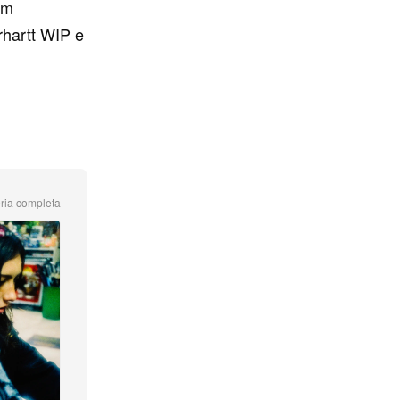
em
rhartt WIP e
ria completa