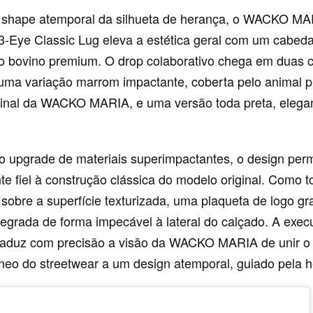
shape atemporal da silhueta de herança, o WACKO MA
3-Eye Classic Lug eleva a estética geral com um cabed
ro bovino premium. O drop colaborativo chega em duas 
uma variação marrom impactante, coberta pelo animal pr
ginal da WACKO MARIA, e uma versão toda preta, elegan
o upgrade de materiais superimpactantes, o design pe
e fiel à construção clássica do modelo original. Como to
 sobre a superfície texturizada, uma plaqueta de logo g
tegrada de forma impecável à lateral do calçado. A exe
raduz com precisão a visão da WACKO MARIA de unir o 
eo do streetwear a um design atemporal, guiado pela h