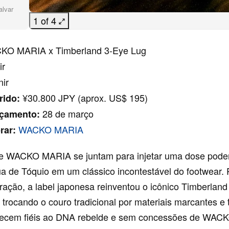
alvar
1 of 4
O MARIA x Timberland 3-Eye Lug
ir
nir
¥30.800 JPY (aprox. US$ 195)
rido:
28 de março
nçamento:
WACKO MARIA
rar:
e WACKO MARIA se juntam para injetar uma dose pode
ua de Tóquio em um clássico incontestável do footwear. 
ração, a label japonesa reinventou o icônico Timberland
 trocando o couro tradicional por materiais marcantes e 
ecem fiéis ao DNA rebelde e sem concessões de WAC