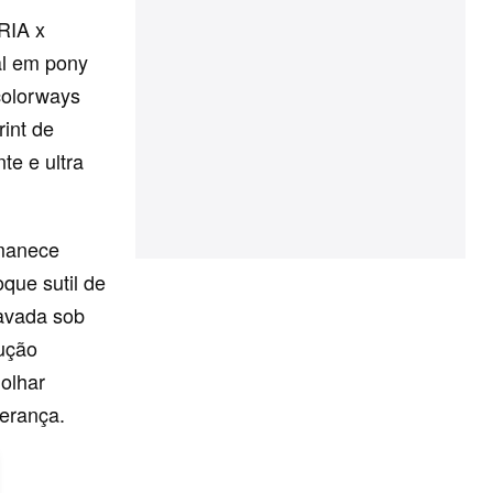
RIA x
al em pony
colorways
int de
te e ultra
rmanece
que sutil de
ravada sob
cução
olhar
erança.