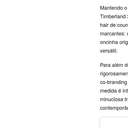
Mantendo o 
Timberland 
hair de cou
marcantes: 
oncinha ori
versátil.
Para além d
rigorosament
co-branding
medida é in
minuciosa t
contemporân