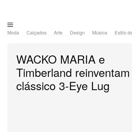
Moda
Calçados
Arte
Design
Música
Estilo d
WACKO MARIA e
Timberland reinventam
clássico 3‑Eye Lug