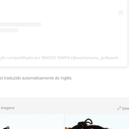
Uma publicação compartilhada por WACKO MARIA (@wackomaria_guiltyparties)
foi traduzido automaticamente do inglês.
 Imagens
Gale