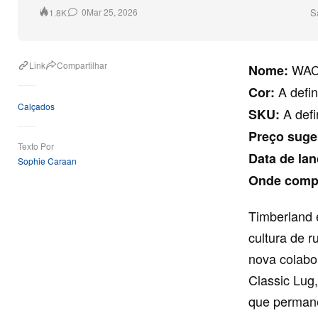
S
0
Mar 25, 2026
1.8K
Link
Compartilhar
WACK
Nome:
A defin
Cor:
Calçados
A defi
SKU:
Preço suge
Texto Por
Data de la
Sophie Caraan
Onde comp
Timberland 
cultura de r
nova colabo
Classic Lug,
que perman