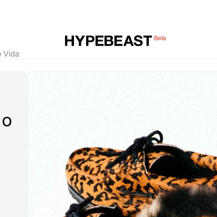
Beta
e Vida
 o