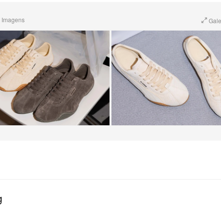
 Imagens
Gale
g