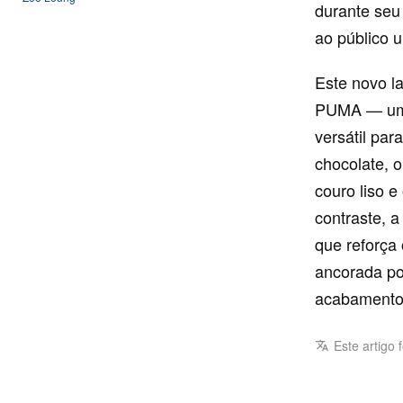
durante seu
ao público 
Este novo l
PUMA — um t
versátil pa
chocolate, 
couro liso e
contraste, 
que reforça
ancorada po
acabamento 
Este artigo 