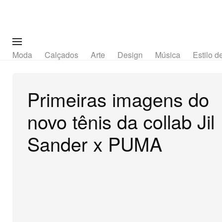
Moda
Calçados
Arte
Design
Música
Estilo d
Primeiras imagens do
novo tênis da collab Jil
Sander x PUMA