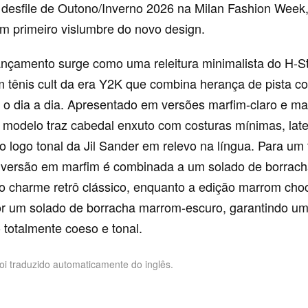
 desfile de Outono/Inverno 2026 na Milan Fashion Week
um primeiro vislumbre do novo design.
ançamento surge como uma releitura minimalista do H-St
ênis cult da era Y2K que combina herança de pista c
ra o dia a dia. Apresentado em versões marfim-claro e m
o modelo traz cabedal enxuto com costuras mínimas, lat
 o logo tonal da Jil Sander em relevo na língua. Para um
a versão em marfim é combinada a um solado de borrac
 o charme retrô clássico, enquanto a edição marrom cho
r um solado de borracha marrom-escuro, garantindo u
totalmente coeso e tonal.
foi traduzido automaticamente do inglês.