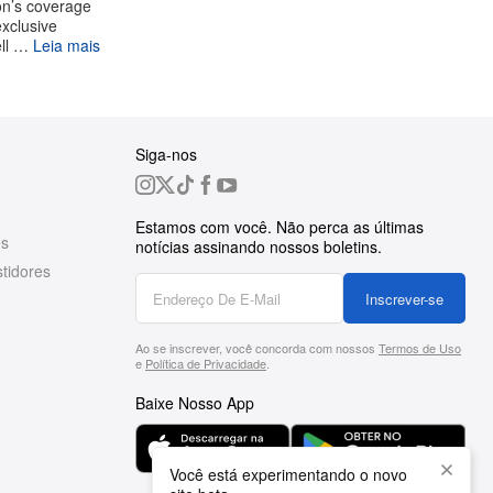
on’s coverage
exclusive
ell …
Leia mais
Siga-nos
Estamos com você. Não perca as últimas
es
notícias assinando nossos boletins.
tidores
Inscrever-se
Ao se inscrever, você concorda com nossos
Termos de Uso
e
Política de Privacidade
.
Baixe Nosso App
Você está experimentando o novo