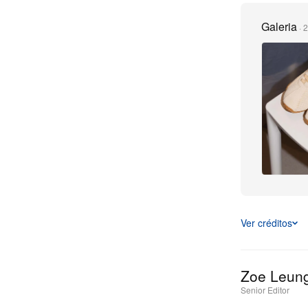
Galeria
·
2
Ver créditos
Zoe Leun
Senior Editor