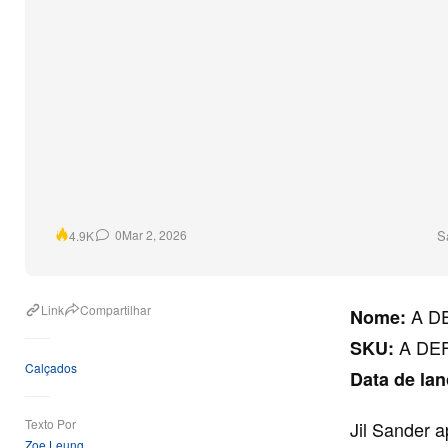
S
0
Mar 2, 2026
4.9K
Link
Compartilhar
A DE
Nome:
A DEF
SKU:
Calçados
Data de la
Texto Por
Jil Sander 
Zoe Leung