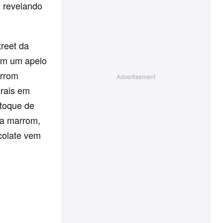
, revelando
reet da
om um apelo
arrom
erais em
 toque de
ha marrom,
colate vem
m