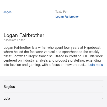
Mais
Texto Por
Jogos
Logan Fairbrother
Ver esta publicação no Instagram
Logan Fairbrother
Associate Editor
Logan Fairbrother is a writer who spent four years at Hypebeast,
where he led the footwear vertical and spearheaded the weekly
“Best Footwear Drops” franchise. Based in Portland, OR, his work
centered on industry analysis and product storytelling, extending
into fashion and gaming, with a focus on how product…
Leia mais
Seções
Uma publicação compartilhada por Pokémon Trading Card Game (@pokemontcg)
Loja