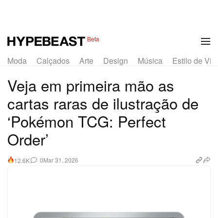
1 of 24
Beta
Moda
Calçados
Arte
Design
Música
Estilo de Vid
Veja em primeira mão as
cartas raras de ilustração de
‘Pokémon TCG: Perfect
Order’
0
Mar 31, 2026
12.6K