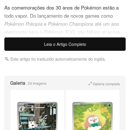
As comemorações dos 30 anos de Pokémon estão a
todo vapor. Do lançamento de novos games como
e
até um ano
Pokémon Pokopia
Pokémon Champions
eletrizante para o
, não faltam atrações
Pokémon TCG
para os fãs. Focando no segundo, sua mais nova
Leia o Artigo Completo
expansão da era
acaba de chegar:
Mega Evolution
.
Perfect Order
Este artigo foi traduzido automaticamente do inglês.
Chegando oficialmente às prateleiras na semana
passada,
apresenta
Pokémon TCG: Perfect Order
Galeria
·
24 Imagens
Galeria completa
novas Mega Evolutions que estrearam em
Pokémon
, como Mega Starmie e Mega Zygarde.
Legends: Z-A
Esses Pokémon poderosíssimos aparecem em novas
cartas illustration rare, ao lado de outras artes
especiais que colocam Pokémon e treinadores em
evidência.