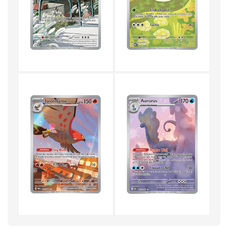
acaba de chegar ao
Pokémon TCG: Perfect Order
Pokémon Center
, a revendedores selecionados e a
lojas locais de cards, com boosters vendidos avulsos e
em boxes e kits temáticos. Para conferir a lista
completa de todas as cartas incluídas nos novos sets,
não deixe de visitar a galeria oficial de cards de
Perfect
.
Order
+21