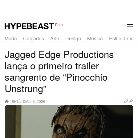
Beta
Moda
Calçados
Arte
Design
Música
Estilo de Vid
Jagged Edge Productions
lança o primeiro trailer
sangrento de “Pinocchio
Unstrung”
0
Mar 3, 2026
1.5K