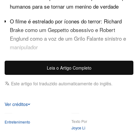
humanos para se tornar um menino de verdade
O filme é estrelado por ícones do terror: Richard
Brake como um Geppetto obsessivo e Robert
Englund como a voz de um Grilo Falante sinistro e
manipulador
Após o sucesso viral de
Winnie-the-Pooh: Blood and
Leia o Artigo Completo
, a Jagged Edge Productions leva oficialmente
Honey
mais um clássico infantil para o abatedouro do domínio
Este artigo foi traduzido automaticamente do inglês.
público com o primeiro trailer repleto de gore de
.
Pinocchio Unstrung
Ver créditos
Como o mais novo capítulo do interconectado “Twisted
Childhood Universe” do estúdio, o próximo filme de
Texto Por
Entretenimento
terror reinventa por completo o clássico conto de 1883
Joyce Li
de Carlo Collodi. A sombria história de amadurecimento