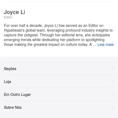
acompanha o icônico boneco de madeira em uma
Joyce Li
jornada profundamente perturbadora para se tornar um
Editor
menino de verdade. Ao perceber que a diferença entre
For over half a decade, Joyce Li has served as an Editor on
um boneco e um humano se resume a “órgãos e afins”,
Hypebeast's global team, leveraging profound industry insights to
capture the zeitgeist. Through her editorial lens, she anticipates
Pinocchio parte em uma sangrenta matança ao estilo
emerging trends while dedicating her platform to spotlighting
slasher para extrair pele, intestinos e outras partes do
those making the greatest impact on culture today. A …
Leia mais
corpo de suas vítimas e, assim, montar para si um
corpo humano.
Seções
O filme exibe um pedigree de respeito dentro do
gênero, convocando a lenda do terror Richard Brake
Loja
para viver um Geppetto ferozmente obsessivo e
A
ícone Robert Englund para
Nightmare on Elm Street
Em Outro Lugar
dublar um Grilo Falante sinistro e manipulador. Sob a
direção de Rhys Frake-Waterfield, a produção se afasta
Sobre Nós
deliberadamente do CGI, apostando pesado em efeitos