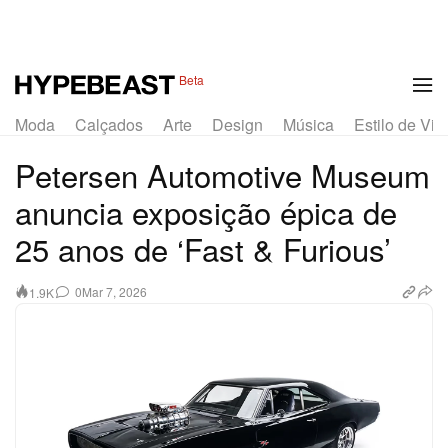
1 of 7
Beta
Moda
Calçados
Arte
Design
Música
Estilo de Vid
Petersen Automotive Museum
anuncia exposição épica de
25 anos de ‘Fast & Furious’
0
Mar 7, 2026
1.9K