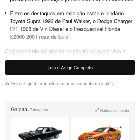
Entre os destaques em exibição estão o lendário
Toyota Supra 1993 de Paul Walker, o Dodge Charger
R/T 1968 de Vin Diesel e o inesquecível Honda
S2000 2001 rosa de Suki
Comemorando um quarto de século de quem vive a
vida um quarto de milha por vez, o Petersen
Automotive Museum, em Los Angeles, está
Leia o Artigo Completo
oficialmente se preparando para receber o tributo
Este artigo foi traduzido automaticamente do inglês.
definitivo à
franquia.
Fast & Furious
Em parceria com a Universal Pictures, o museu está
dedicando dois de seus espaços mais nobres — a
Galeria
·
7 Imagens
Galeria completa
Propulsion Gallery e as Ross and Beth Myers Galleries
— à “A
Legacy: 25 Years of Automotive
Fast & Furious
Icons.” Ao traçar a evolução da saga cinematográfica