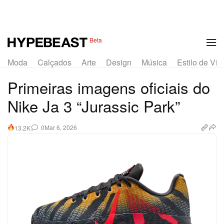
1 of 13
Beta
Moda
Calçados
Arte
Design
Música
Estilo de Vid
Primeiras imagens oficiais do
Nike Ja 3 “Jurassic Park”
0
Mar 6, 2026
13.2K