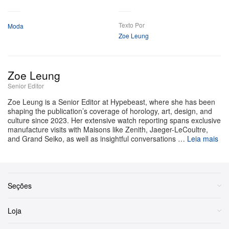
A temporada também marca a estreia da nova bolsa
Texto Por
Moda
“Shadow”, um modelo minimalista apresentado em
Zoe Leung
várias cores e confeccionado em materiais flexíveis –
jersey, couro sintético e trama caviar – que permitem
que o conteúdo deixe uma marca temporária. O grand
Zoe Leung
finale foi um tributo dramático ao legado da marca, em
Senior Editor
que cada look da coleção foi inteiramente refeito em
Zoe Leung is a Senior Editor at Hypebeast, where she has been
shaping the publication’s coverage of horology, art, design, and
branco – o código Courrèges por excelência, concebido
culture since 2023. Her extensive watch reporting spans exclusive
como uma “tela em branco” para a luz.
manufacture visits with Maisons like Zenith, Jaeger-LeCoultre,
and Grand Seiko, as well as insightful conversations …
Leia mais
Seções
Loja