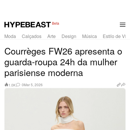
1 of 36
Beta
Moda
Calçados
Arte
Design
Música
Estilo de Vid
Courrèges FW26 apresenta o
guarda-roupa 24h da mulher
parisiense moderna
0
Mar 5, 2026
1.0K