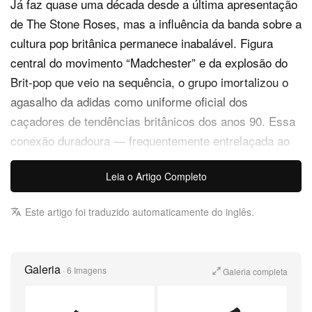
Já faz quase uma década desde a última apresentação
de The Stone Roses, mas a influência da banda sobre a
cultura pop britânica permanece inabalável. Figura
central do movimento “Madchester” e da explosão do
Brit-pop que veio na sequência, o grupo imortalizou o
agasalho da adidas como uniforme oficial dos
caçadores de tendências britânicos dos anos 90. Essa
conexão duradoura — frequentemente entrelaçada ao
orgulho pela cidade natal e pelo Manchester United —
Leia o Artigo Completo
volta a ser celebrada com o cobiçado adidas Tobacco
liderando um novo pack colaborativo que captura com
Este artigo foi traduzido automaticamente do inglês.
perfeição essa estética atemporal.
O Tobacco chega em uma combinação impecável de
Galeria
camurça cinza e preta, assentada sobre o clássico
·
6 Imagens
Galeria completa
solado de borracha natural. O design é repleto de
referências ao álbum de estreia autointitulado da banda,