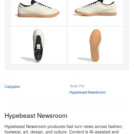
lançado em 1989. As palmilhas exibem a arte do disco
com letras douradas, enquanto a língua esquerda
ostenta o icônico símbolo do limão. Esse emblema
cítrico presta homenagem ao espírito de contestação
antiestablishment, inspirado nos limões usados por
manifestantes para amenizar os efeitos do gás
lacrimogêneo durante os protestos estudantis de 1968
em Paris.
+3
Mais
Texto Por
Calçados
Hypebeast Newsroom
Hypebeast Newsroom
Hypebeast Newsroom produces fast-turn news across fashion,
footwear, art, design, and culture. Content is AI-assisted and