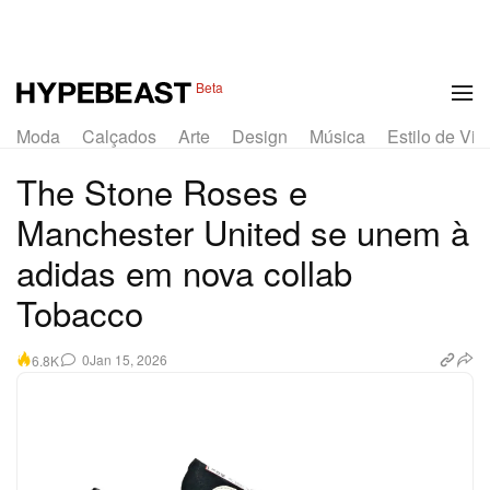
1 of 6
Beta
Moda
Calçados
Arte
Design
Música
Estilo de Vid
The Stone Roses e
Manchester United se unem à
adidas em nova collab
Tobacco
0
Jan 15, 2026
6.8K