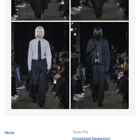
Esse enfoque estrutural permite que a emoção
atravesse materiais e posturas, com superfícies que
espelham profundezas de luto marcadas pela água,
sugerindo que os próprios materiais foram alterados
pela passagem do tempo e da dor. Nessa ausência de
futuridade, a coleção encontra sentido na disciplina da
continuidade e no gesto de preservar o que foi herdado,
sem buscar um desfecho final.
+23
Mais
Texto Por
Moda
Hypebeast Newsroom