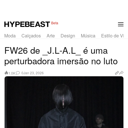
1 of 26
Beta
Moda
Calçados
Arte
Design
Música
Estilo de Vid
FW26 de _J.L‑A.L_ é uma
perturbadora imersão no luto
0
Jan 23, 2026
1.0K