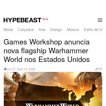
Beta
Moda
Calçados
Arte
Design
Música
Estilo de Vid
Games Workshop anuncia
nova flagship Warhammer
World nos Estados Unidos
0
Jan 12, 2026
731