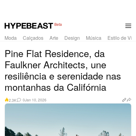
1 of 12
Beta
Moda
Calçados
Arte
Design
Música
Estilo de Vid
Pine Flat Residence, da
Faulkner Architects, une
resiliência e serenidade nas
montanhas da Califórnia
0
Jan 10, 2026
2.3K