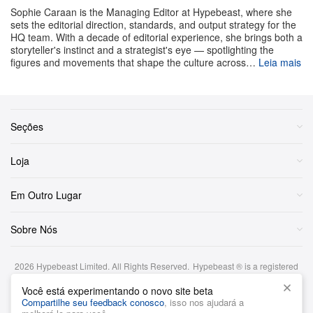
trás dos tecidos, é preciso dedicar um pouco mais de
Sophie Caraan is the Managing Editor at Hypebeast, where she
tempo. “Em vez de explicar tudo de cara, ela é
sets the editorial direction, standards, and output strategy for the
HQ team. With a decade of editorial experience, she brings both a
construída em camadas.”
storyteller's instinct and a strategist's eye — spotlighting the
figures and movements that shape the culture across…
Leia mais
Recentemente, Kim levou a segunda coleção
colaborativa da XLIM com Jakob Hetzer para Xangai.
Aproveitando a ocasião, a Hypebeast convidou o
Seções
designer para participar da nossa edição mais recente
de “Essentials”, em que ele compartilha seus
Loja
indispensáveis do dia a dia e mais histórias de
bastidores sobre a XLIM.
Em Outro Lugar
Sobre Nós
Relógio vintage Cartier Tank Must de
Vermeil Black Onyx Dial GM
2026
Hypebeast Limited
. All Rights Reserved.
Hypebeast ® is a registered
trademark of Hypebeast Hong Kong Ltd.
Você está experimentando o novo site beta
Termos e Condições
|
Política de Privacidade
|
Cookie Policy
|
Compartilhe seu feedback conosco
, isso nos ajudará a
Aviso de investimento