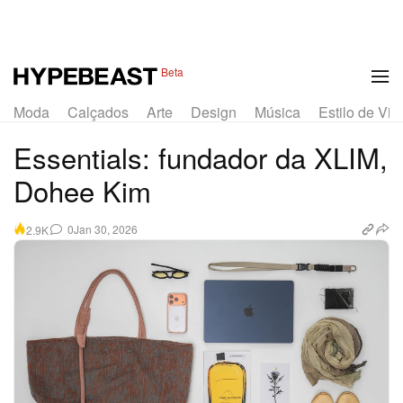
Beta
Moda
Calçados
Arte
Design
Música
Estilo de Vid
Essentials: fundador da XLIM,
Dohee Kim
0
Jan 30, 2026
2.9K