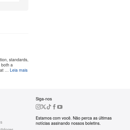
tion, standards,
 both a
hat …
Leia mais
Siga-nos
Estamos com você. Não perca as últimas
es
notícias assinando nossos boletins.
tidores