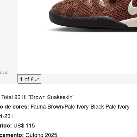
alvar
1 of 6
Total 90 III “Brown Snakeskin”
Fauna Brown/Pale Ivory-Black-Pale Ivory
 de cores:
4-201
US$ 115
rido:
Outono 2025
nçamento: