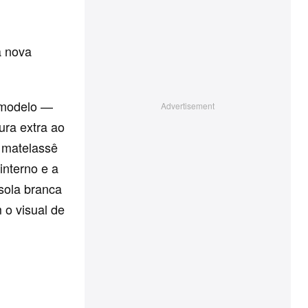
a nova
o modelo —
ura extra ao
 matelassê
interno e a
ssola branca
 o visual de