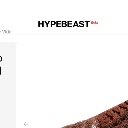
Beta
e Vida
o
I