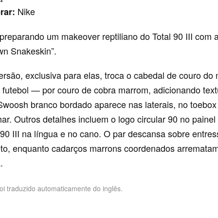
Nike
rar:
 preparando um makeover reptiliano do Total 90 III com 
wn Snakeskin”.
ersão, exclusiva para elas, troca o cabedal de couro d
o futebol — por couro de cobra marrom, adicionando text
Swoosh branco bordado aparece nas laterais, no toebox
ar. Outros detalhes incluem o logo circular 90 no painel 
90 III na língua e no cano. O par descansa sobre entre
eto, enquanto cadarços marrons coordenados arrematam
.
foi traduzido automaticamente do inglês.