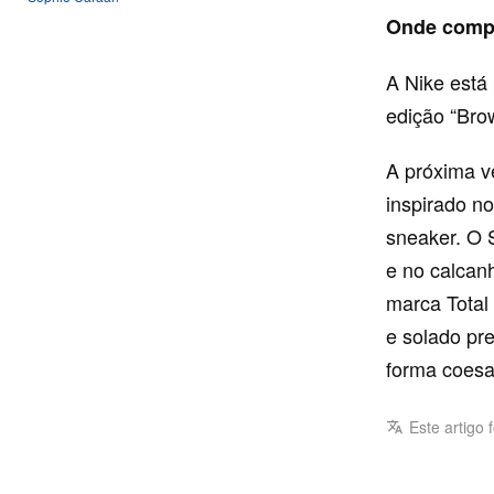
Onde comp
A Nike está
edição “Bro
A próxima v
inspirado n
sneaker. O 
e no calcanh
marca Total 
e solado pr
forma coesa
Este artigo 