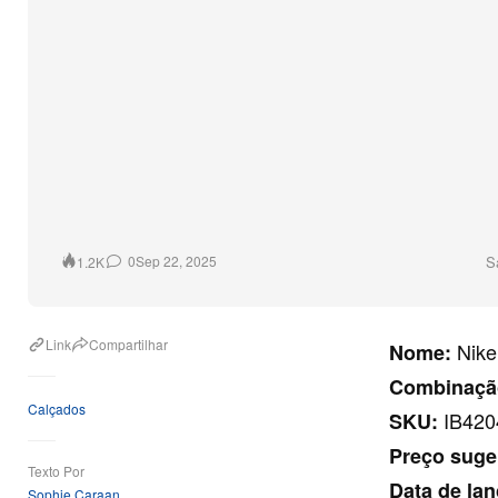
S
0
Sep 22, 2025
1.2K
Link
Compartilhar
Nike 
Nome:
Combinação
Calçados
IB420
SKU:
Preço suge
Texto Por
Data de la
Sophie Caraan