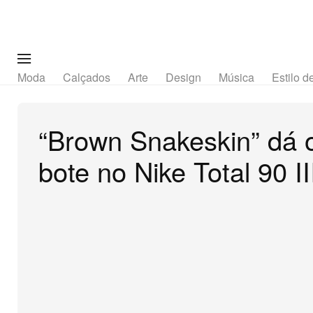
Moda
Calçados
Arte
Design
Música
Estilo d
“Brown Snakeskin” dá 
bote no Nike Total 90 II