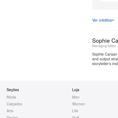
Ver créditos
Sophie C
Managing Editor
Sophie Caraan i
and output stra
storyteller's i
Seções
Loja
Moda
Men
Calçados
Women
Arte
Life
Design
Golf