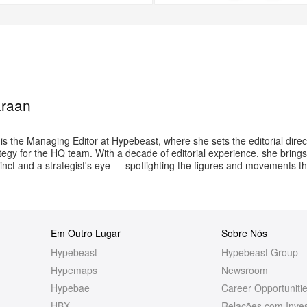
+3
Mais
araan
s the Managing Editor at Hypebeast, where she sets the editorial direc
tegy for the HQ team. With a decade of editorial experience, she brings
nstinct and a strategist's eye — spotlighting the figures and movements t
Em Outro Lugar
Sobre Nós
Hypebeast
Hypebeast Group
Hypemaps
Newsroom
Hypebae
Career Opportuniti
HBX
Relações com Inves