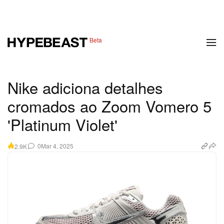
1 of 8
Beta
Moda
Calçados
Arte
Design
Música
Estilo de Vid
Nike adiciona detalhes
cromados ao Zoom Vomero 5
'Platinum Violet'
0
Mar 4, 2025
2.9K