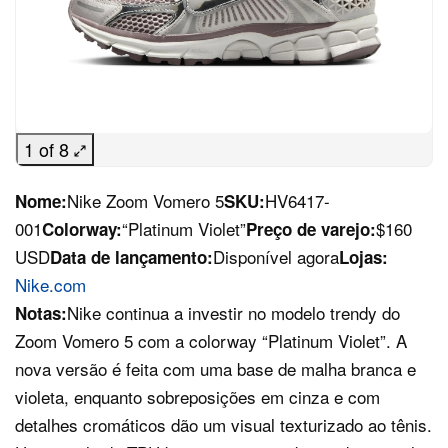
1 of 8
Nike Zoom Vomero 5
HV6417-
Nome:
SKU:
001
“Platinum Violet”
$160
Colorway:
Preço de varejo:
USD
Disponível agora
Data de lançamento:
Lojas:
Nike.com
Nike continua a investir no modelo trendy do
Notas:
Zoom Vomero 5 com a colorway “Platinum Violet”. A
nova versão é feita com uma base de malha branca e
violeta, enquanto sobreposições em cinza e com
detalhes cromáticos dão um visual texturizado ao tênis.