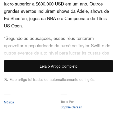
lucro superior a $600,000 USD em um ano. Outros
grandes eventos incluíram shows da Adele, shows de
Ed Sheeran, jogos da NBA e o Campeonato de Tênis
US Open.
“Segundo as acusações, esses réus tentaram
aproveitar a popularidade da turnê de Taylor Swift e de
outros eventos de alto nível para lucrar às custas dos
outros”, disse, em comunicado, a promotora distrital de
Leia o Artigo Completo
Queens, Melinda Katz. “Eles supostamente exploraram
uma falha por meio de um vendedor de ingressos no
Este artigo foi traduzido automaticamente do inglês.
exterior para roubar os ingressos da maior turnê dos
últimos dez anos, revendendo-os depois por um lucro
extraordinário de mais de $600,000.”
Texto Por
Música
Sophie Caraan
A promotora Katz revelou que dois indivíduos não
identificados, empregados por um contratado