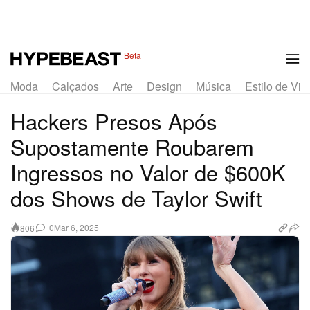
Beta
Moda
Calçados
Arte
Design
Música
Estilo de Vid
Hackers Presos Após
Supostamente Roubarem
Ingressos no Valor de $600K
dos Shows de Taylor Swift
0
Mar 6, 2025
806