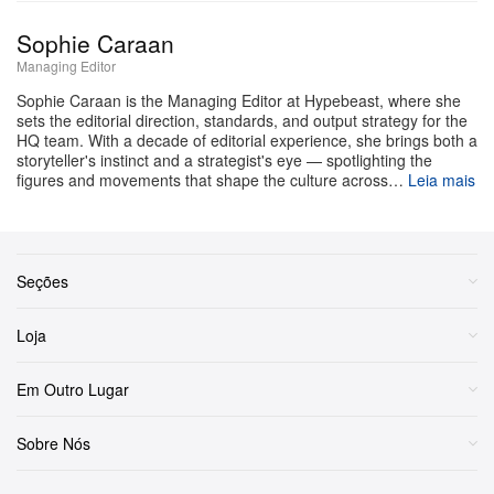
terceirizado da StubHub em Kingston, Jamaica,
Sophie Caraan
supostamente roubavam os URLs dos ingressos e os
Managing Editor
enviavam por e-mail a dois co-conspiradores em
Sophie Caraan is the Managing Editor at Hypebeast, where she
Queens, Jamaica. Em seguida, baixavam os ingressos
sets the editorial direction, standards, and output strategy for the
HQ team. With a decade of editorial experience, she brings both a
e os revendiam no StubHub para ganho pessoal.
storyteller's instinct and a strategist's eye — spotlighting the
figures and movements that shape the culture across…
Leia mais
Rose e Simmons estão sendo acusados de roubo de
segundo grau, violação de sistemas informáticos em
primeiro grau, conspiração em quarto grau e violação
Seções
de sistemas informáticos em quarto grau, e podem
enfrentar de três a 15 anos de
Loja
prisão.
acrescenta que o escritório da
Deadline
promotoria continua sua investigação para encontrar os
Em Outro Lugar
outros co-conspiradores e determinar a extensão total
Sobre Nós
da operação.