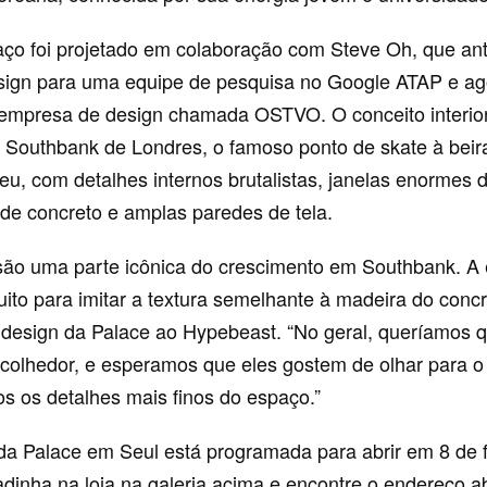
ço foi projetado em colaboração com Steve Oh, que an
esign para uma equipe de pesquisa no Google ATAP e ago
 empresa de design chamada OSTVO. O conceito interior
a Southbank de Londres, o famoso ponto de skate à beir
eu, com detalhes internos brutalistas, janelas enormes 
s de concreto e amplas paredes de tela.
 são uma parte icônica do crescimento em Southbank. A
ito para imitar a textura semelhante à madeira do concr
 design da Palace ao Hypebeast. “No geral, queríamos 
colhedor, e esperamos que eles gostem de olhar para o
dos os detalhes mais finos do espaço.”
 da Palace em Seul está programada para abrir em 8 de f
dinha na loja na galeria acima e encontre o endereço a