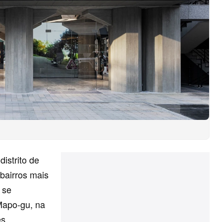
istrito de
bairros mais
 se
Mapo-gu, na
s.