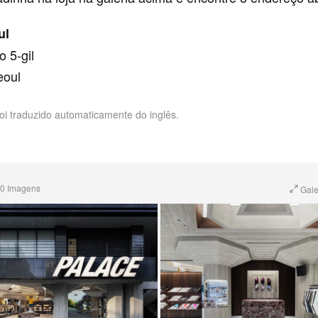
ul
o 5-gil
eoul
foi traduzido automaticamente do inglês.
0 Imagens
Gale