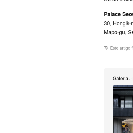
Palace Seo
30, Hongik-r
Mapo-gu, S
Este artigo 
Galeria
·
1