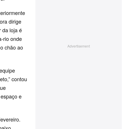
teriormente
ra dirige
 da loja é
a-rio onde
do chão ao
 equipe
eto,” contou
que
 espaço e
evereiro.
baixo.