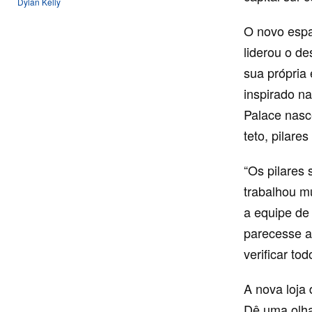
Dylan Kelly
O novo espa
liderou o d
sua própria
inspirado n
Palace nasc
teto, pilare
“Os pilares
trabalhou mu
a equipe de
parecesse a
verificar to
A nova loja
Dê uma olha