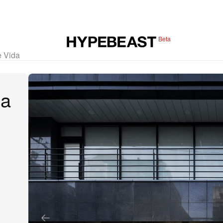
Beta
e Vida
da