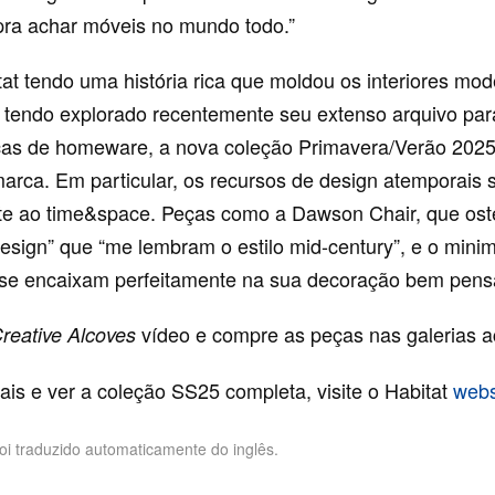
 pra achar móveis no mundo todo.”
at tendo uma história rica que moldou os interiores mo
 e tendo explorado recentemente seu extenso arquivo par
cas de homeware, a nova coleção Primavera/Verão 2025
marca. Em particular, os recursos de design atemporais 
te ao time&space. Peças como a Dawson Chair, que os
design” que “me lembram o estilo mid-century”, e o mini
e encaixam perfeitamente na sua decoração bem pens
vídeo e compre as peças nas galerias a
reative Alcoves
ais e ver a coleção SS25 completa, visite o Habitat
webs
foi traduzido automaticamente do inglês.