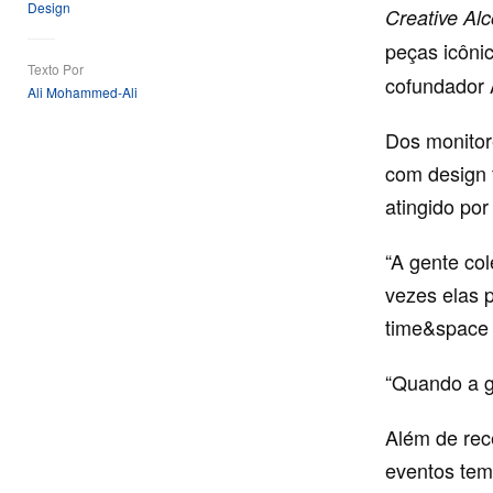
Design
Creative Al
peças icôni
Texto Por
cofundador 
Ali Mohammed-Ali
Dos monitor
com design f
atingido po
“A gente co
vezes elas p
time&space 
“Quando a g
Além de rec
eventos tem