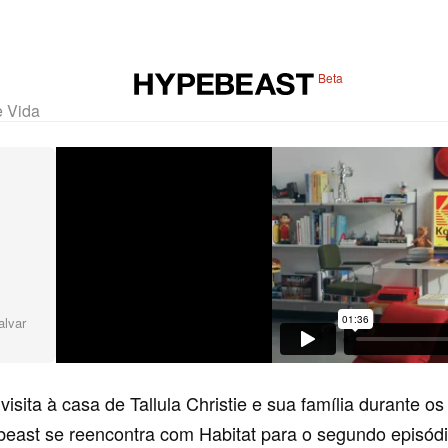
Beta
e Vida
alvar
isita à casa de Tallula Christie e sua família durante os
beast se reencontra com Habitat para o segundo episód