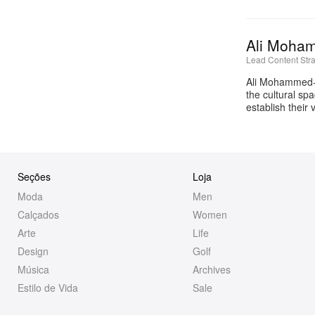
Ali Moha
Lead Content Stra
Ali Mohammed-Al
the cultural sp
establish their
Seções
Loja
Moda
Men
Calçados
Women
Arte
Life
Design
Golf
Música
Archives
Estilo de Vida
Sale