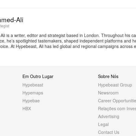
mmed-Ali
tegist
i is a writer, editor and strategist based in London. Throughout his ca
ace, he’s spotlighted tastemakers, shaped independent platforms and 
 voice. At Hypebeast, Ali has led global and regional campaigns across 
Em Outro Lugar
Sobre Nós
Hypebeast
Hypebeast Group
Hypemaps
Newsroom
Hypebae
Career Opportuniti
HBX
Relações com Inves
Advertising
Legal
Contact Us