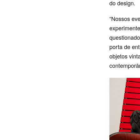
do design.
“Nossos eve
experimente
questionado
porta de ent
objetos vint
contemporân