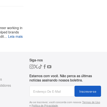
reer working in
helped brands
edit…
Leia mais
Siga-nos
Estamos com você. Não perca as últimas
es
notícias assinando nossos boletins.
tidores
Inscrever-se
Ao se inscrever, você concorda com nossos
Termos de Uso
e
Política de Privacidade
.