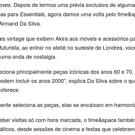
. Depois de termos uma prévia exclusiva de algum
coves
cas para
, agora damos uma volta pelo time&
Essentials
Armand Da Silva.
es vintage que exibem Akira aos móveis e acessórios pa
uturista, ao entrar no ateliê no sudeste de Londres, voc
r uma onda de nostalgia.
leciona principalmente peças icônicas dos anos 60 e 70
odem incluir os anos 2000”, explica Da Silva sobre o qu
oferece.
ente seleciona as peças, elas se encaixam em harmonia
eber visitas só com hora marcada, o time&space também
áticos, desde sessões de cinema a festas que celebra