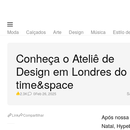
Moda
Calçados
Arte
Design
Música
Estilo d
Conheça o Ateliê de
Design em Londres do
time&space
S
0
Feb 26, 2025
2.3K
Link
Compartilhar
Após nossa v
Natal, Hype