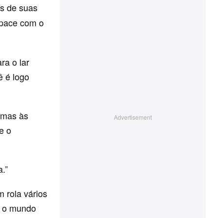
as de suas
space com o
ra o lar
ê é logo
, mas às
e o
.”
 rola vários
m o mundo