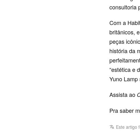
consultoria
Com a Habit
britânicos,
peças icôni
história da 
perfeitamen
“estética e 
Yuno Lamp s
Assista ao
C
Pra saber m
Este artigo 