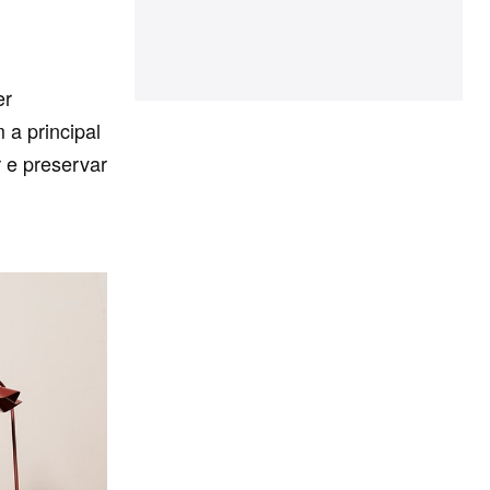
er
a principal
r e preservar
1 of 5