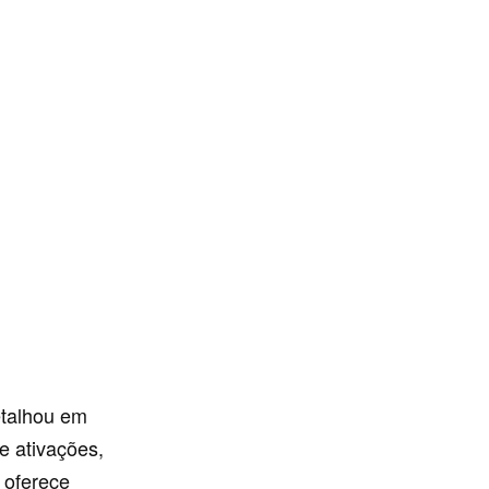
etalhou em
de ativações,
 oferece