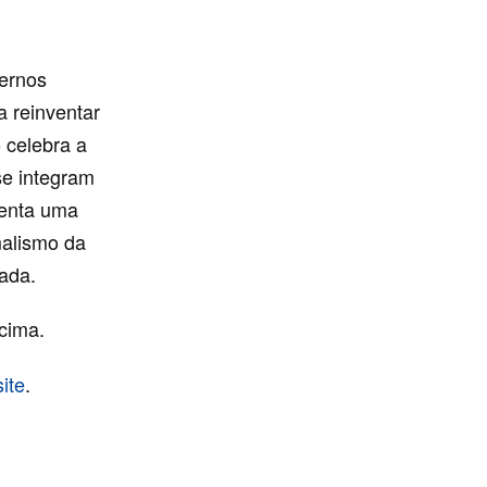
dernos
a reinventar
 celebra a
se integram
tenta uma
malismo da
ada.
cima.
ite
.