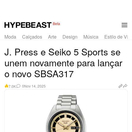
1 of 4
Beta
Moda
Calçados
Arte
Design
Música
Estilo de Vid
J. Press e Seiko 5 Sports se
unem novamente para lançar
o novo SBSA317
0
Nov 14, 2025
7.0K