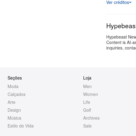
Ver créditos
Hypebeas
Hypebeast Newsr
Content is AI-a
inquiries, cont
Seções
Loja
Moda
Men
Calçados
Women
Arte
Life
Design
Golf
Música
Archives
Estilo de Vida
Sale