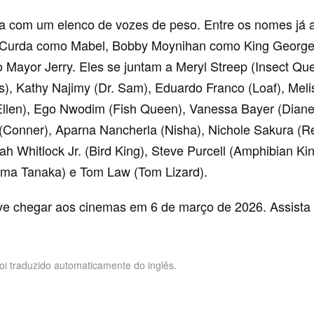
ta com um elenco de vozes de peso. Entre os nomes já 
 Curda como Mabel, Bobby Moynihan como King George
ayor Jerry. Eles se juntam a Meryl Streep (Insect Qu
s), Kathy Najimy (Dr. Sam), Eduardo Franco (Loaf), Meli
(Ellen), Ego Nwodim (Fish Queen), Vanessa Bayer (Dian
(Conner), Aparna Nancherla (Nisha), Nichole Sakura (Re
ah Whitlock Jr. (Bird King), Steve Purcell (Amphibian Ki
ma Tanaka) e Tom Law (Tom Lizard).
e chegar aos cinemas em 6 de março de 2026. Assista a
foi traduzido automaticamente do inglês.