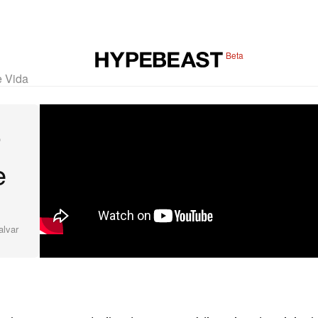
Beta
e Vida
r
e
alvar