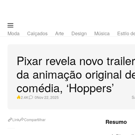
Moda
Calçados
Arte
Design
Música
Estilo d
Pixar revela novo traile
da animação original d
comédia, ‘Hoppers’
S
0
Nov 22, 2025
2.4K
Link
Compartilhar
Resumo