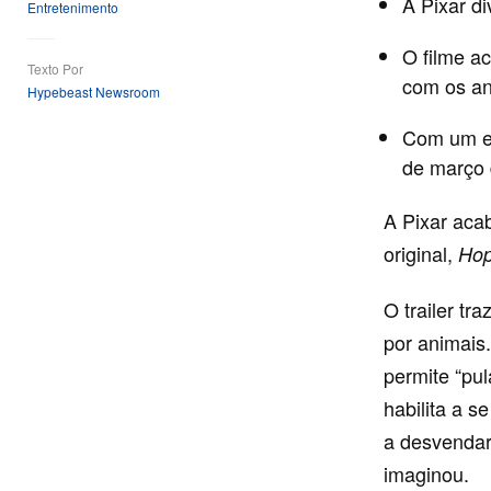
A Pixar d
Entretenimento
O filme a
Texto Por
com os an
Hypebeast Newsroom
Com um el
de março 
A Pixar aca
original,
Hop
O trailer t
por animais
permite “pul
habilita a 
a desvendar
imaginou.