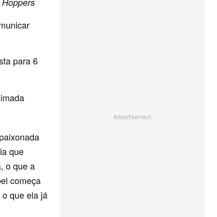
,
Hoppers
omunicar
sta para 6
nimada
apaixonada
ia que
a, o que a
abel começa
o que ela já