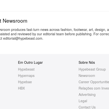
t Newsroom
oom produces fast-turn news across fashion, footwear, art, design, a
ssisted and reviewed by our editorial team before publishing. For correc
act editorial@hypebeast.com.
Em Outro Lugar
Sobre Nós
Hypebeast
Hypebeast Group
Hypemaps
Newsroom
Hypebae
Career Opportuniti
HBX
Relações com Inves
Advertising
Legal
Contact Us