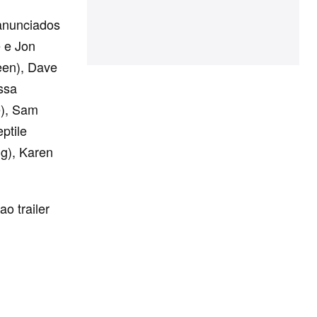
anunciados
 e Jon
een), Dave
ssa
e), Sam
ptile
ng), Karen
o trailer