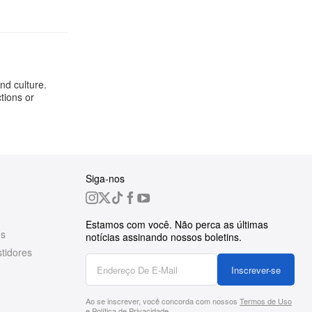
nd culture.
tions or
Siga-nos
Estamos com você. Não perca as últimas
es
notícias assinando nossos boletins.
tidores
Inscrever-se
Ao se inscrever, você concorda com nossos
Termos de Uso
e
Política de Privacidade
.