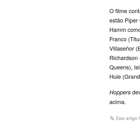
O filme con
estão Piper
Hamm como M
Franco (Titu
Villaseñor 
Richardson 
Queens), Isi
Huie (Grand
dev
Hoppers
acima.
Este artigo 