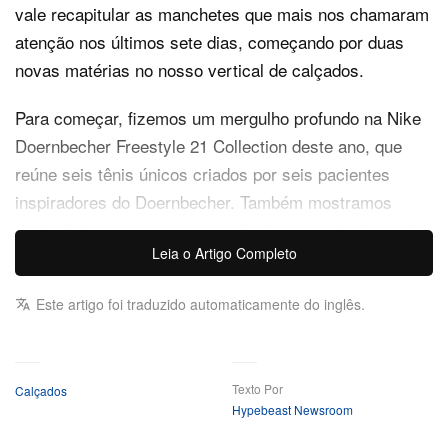
vale recapitular as manchetes que mais nos chamaram
atenção nos últimos sete dias, começando por duas
novas matérias no nosso vertical de calçados.
Para começar, fizemos um mergulho profundo na Nike
Doernbecher Freestyle 21 Collection deste ano, que
reúne seis tênis únicos criados por seis pacientes
inspiradores do Doernbecher. Também mostramos
quais tênis apareceram nos pés de quem circulou pela
Leia o Artigo Completo
Shanghai Fashion Week SS26.
No giro de notícias, a Nike revelou todos os detalhes
Este artigo foi traduzido automaticamente do inglês.
do novo Kobe Bryant x Nike Air Force 1 Low “Linen”
deste ano, um tributo ao colorway de 2007. Já a Jordan
Brand celebra seu 40º aniversário com um especial
Air
Texto Por
Calçados
Hypebeast Newsroom
da Assouline que traz itens nunca
Jordan Book
publicados e fotos de Michael Jordan. Também tivemos