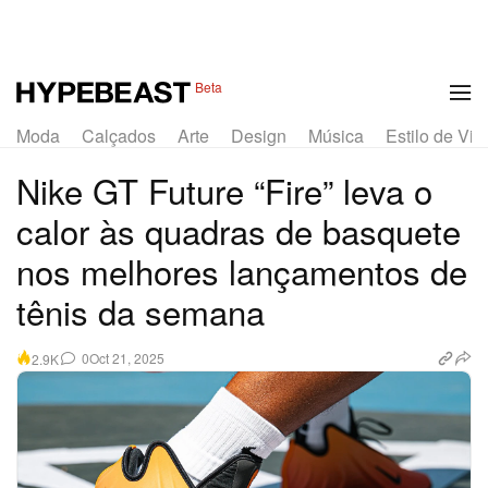
Beta
Moda
Calçados
Arte
Design
Música
Estilo de Vid
Nike GT Future “Fire” leva o
calor às quadras de basquete
nos melhores lançamentos de
tênis da semana
0
Oct 21, 2025
2.9K