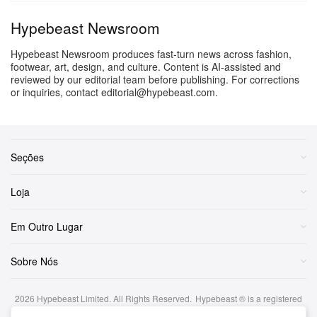
um preview do Air Jordan 1 Low OG “Chicago” deste
Hypebeast Newsroom
ano.
Hypebeast Newsroom produces fast-turn news across fashion,
footwear, art, design, and culture. Content is AI-assisted and
Em outros cantos da indústria, a CLOT apresentou
reviewed by our editorial team before publishing. For corrections
cinco novos adidas Dress Superstars com tratamentos
or inquiries, contact editorial@hypebeast.com.
especiais no cabedal. A marca das Três Listras
manteve a elegância ao apresentar um Stan Smith
Freizeit inspirado em
também.
SpongeBob SquarePants
Seções
Enquanto isso, OTW by Vans e UNDERCOVER se
preparam para lançar dois tênis, com os modelos Old
Loja
Skool e Era 95. As collabs seguem sendo antecipadas:
Em Outro Lugar
o New Balance MADE in USA 992 “Digitalis Purpurea”,
de Action Bronson, aparece ao lado de uma versão do
Sobre Nós
PUMA Speedcat com cristais Swarovski, por $680
USD.
2026
Hypebeast Limited
. All Rights Reserved.
Hypebeast ® is a registered
trademark of Hypebeast Hong Kong Ltd.