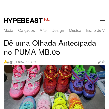
Beta
Moda
Calçados
Arte
Design
Música
Estilo de Vid
Dê uma Olhada Antecipada
no PUMA MB.05
0
Dec 18, 2024
6.5K