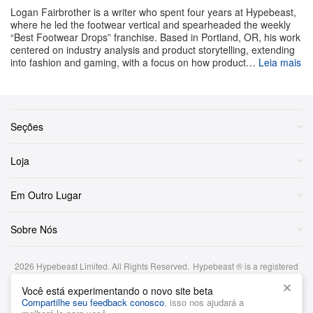
Logan Fairbrother is a writer who spent four years at Hypebeast,
where he led the footwear vertical and spearheaded the weekly
“Best Footwear Drops” franchise. Based in Portland, OR, his work
centered on industry analysis and product storytelling, extending
into fashion and gaming, with a focus on how product…
Leia mais
Seções
Loja
Em Outro Lugar
PUMA
Sobre Nós
2026
Hypebeast Limited
. All Rights Reserved.
Hypebeast ® is a registered
trademark of Hypebeast Hong Kong Ltd.
Você está experimentando o novo site beta
Termos e Condições
|
Política de Privacidade
|
Cookie Policy
|
Compartilhe seu feedback conosco
, isso nos ajudará a
Aviso de investimento