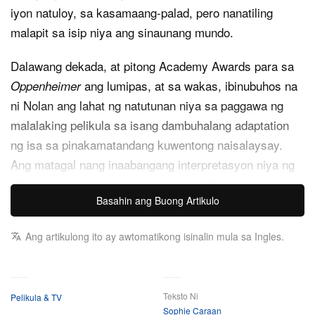
iyon natuloy, sa kasamaang-palad, pero nanatiling
malapit sa isip niya ang sinaunang mundo.
Dalawang dekada, at pitong Academy Awards para sa
ang lumipas, at sa wakas, ibinubuhos na
Oppenheimer
ni Nolan ang lahat ng natutunan niya sa paggawa ng
malalaking pelikula sa isang dambuhalang adaptation
ng isa sa pinakamatandang kuwentong naisalaysay.
Ang matagal nang inaabangang interpretasyon niya ng
ay wala pang dalawang linggo bago
The Odyssey
Basahin ang Buong Artikulo
tuluyang mapanood sa mga sinehan, kung saan isang
A-list cast na kinabibilangan nina Matt Damon, Anne
Ang artikulong ito ay awtomatikong isinalin mula sa Ingles.
Hathaway, at Tom Holland ang magbibigay-buhay sa
Ancient Greek epic na ito. Kung huli mo nang
nakasama si Homer ay noong high school English
Teksto Ni
Pelikula & TV
class, ituring mo na itong mabilis na refresher: anim na
Sophie Caraan