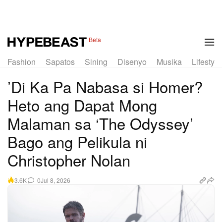
Beta
Fashion
Sapatos
Sining
Disenyo
Musika
Lifestyle
’Di Ka Pa Nabasa si Homer?
Heto ang Dapat Mong
Malaman sa ‘The Odyssey’
Bago ang Pelikula ni
Christopher Nolan
0
Jul 8, 2026
3.6K