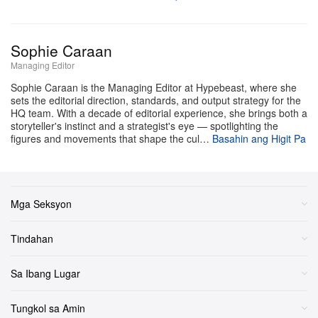
bagay na dapat mong malaman bago tuluyang bumaba
ang mga ilaw sa Hulyo 17.
Sophie Caraan
Ano ba ang
tungkol
The Odyssey
Managing Editor
Sophie Caraan is the Managing Editor at Hypebeast, where she
saan?
sets the editorial direction, standards, and output strategy for the
HQ team. With a decade of editorial experience, she brings both a
storyteller's instinct and a strategist's eye — spotlighting the
figures and movements that shape the cul…
Basahin ang Higit Pa
Mga Seksyon
Tindahan
Culture Club/Getty Images
Sa Ibang Lugar
Itinuturing ang ancient Greek epic na ito bilang obra ni
Homer at itinatayang isinulat noong ika-8 o ika-7 siglo
Tungkol sa Amin