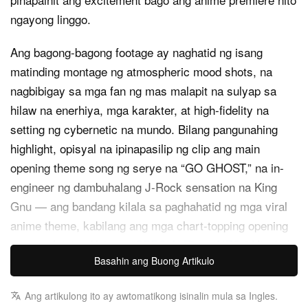
ngayong linggo.
Ang bagong-bagong footage ay naghatid ng isang
matinding montage ng atmospheric mood shots, na
nagbibigay sa mga fan ng mas malapit na sulyap sa
hilaw na enerhiya, mga karakter, at high-fidelity na
setting ng cybernetic na mundo. Bilang pangunahing
highlight, opisyal na ipinapasilip ng clip ang main
opening theme song ng serye na “GO GHOST,” na in-
engineer ng dambuhalang J-Rock sensation na King
Gnu — ang bandang kilala sa paghahatid ng mga viral
anime theme, kabilang ang mga chart-topping opening
para sa
“
SPECIALZ
” at “
AIZO.
” Hinahalo
Jujutsu Kaisen,
Basahin ang Buong Artikulo
nang walang patid ng “GO GHOST” ang pirma nilang
alternative-rock edge at mga futuristic electronic synth
Ang artikulong ito ay awtomatikong isinalin mula sa Ingles.
motif, na perpektong sumasalo sa retro-cyberpunk vibe