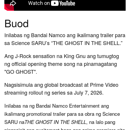
Buod
Inilabas ng Bandai Namco ang ikalimang trailer para
sa Science SARU’s “THE GHOST IN THE SHELL.”
Ang J-Rock sensation na King Gnu ang tumugtog
ng official opening theme song na pinamagatang
"GO GHOST".
Nagsisimula ang global broadcast at Prime Video
streaming rollout ng series sa July 7, 2026.
Inilabas na ng Bandai Namco Entertainment ang
ikalimang promotional trailer para sa obra ng Science
SARU na
, na lalo pang
THE GHOST IN THE SHELL
pinapainit ang excitement bago ang anime premiere nito