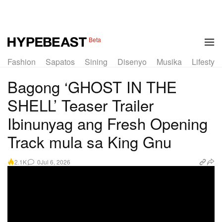
Beta
Fashion
Sapatos
Sining
Disenyo
Musika
Lifestyle
Bagong ‘GHOST IN THE
SHELL’ Teaser Trailer
Ibinunyag ang Fresh Opening
Track mula sa King Gnu
0
Jul 6, 2026
2.1K