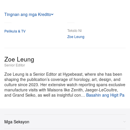
ng franchise.
Tingnan ang mga Kredito
ay opisyal na magpe-
THE GHOST IN THE SHELL
premiere sa Japan at sa buong mundo sa pamamagitan
Teksto Ni
Pelikula & TV
ng Prime Video sa Hulyo 7, 2026, na itinuturing nang
Zoe Leung
isa sa pinaka-aabangang anime release ng taon.
Zoe Leung
Senior Editor
Zoe Leung is a Senior Editor at Hypebeast, where she has been
shaping the publication’s coverage of horology, art, design, and
culture since 2023. Her extensive watch reporting spans exclusive
manufacture visits with Maisons like Zenith, Jaeger-LeCoultre,
and Grand Seiko, as well as insightful con…
Basahin ang Higit Pa
Mga Seksyon