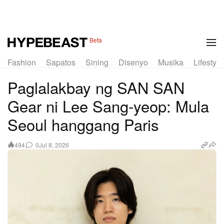
Beta
Fashion
Sapatos
Sining
Disenyo
Musika
Lifestyle
Paglalakbay ng SAN SAN
Gear ni Lee Sang-yeop: Mula
Seoul hanggang Paris
0
Jul 8, 2026
494