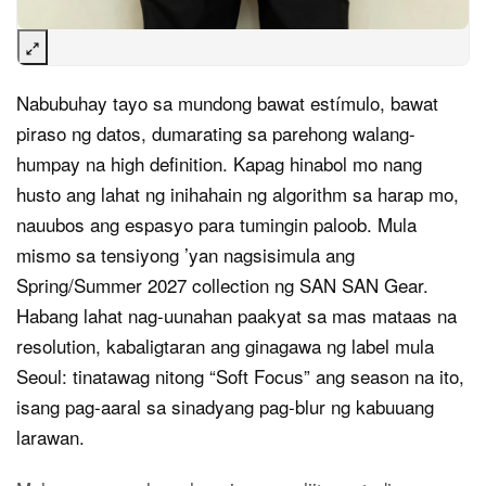
Nabubuhay tayo sa mundong bawat estímulo, bawat
piraso ng datos, dumarating sa parehong walang-
humpay na high definition. Kapag hinabol mo nang
husto ang lahat ng inihahain ng algorithm sa harap mo,
nauubos ang espasyo para tumingin paloob. Mula
mismo sa tensiyong ’yan nagsisimula ang
Spring/Summer 2027 collection ng SAN SAN Gear.
Habang lahat nag-uunahan paakyat sa mas mataas na
resolution, kabaligtaran ang ginagawa ng label mula
Seoul: tinatawag nitong “Soft Focus” ang season na ito,
isang pag-aaral sa sinadyang pag-blur ng kabuuang
larawan.