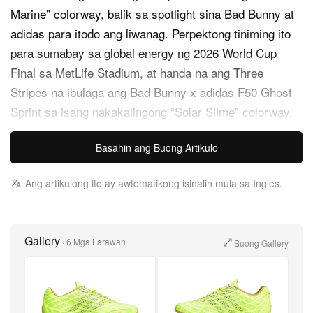
Marine” colorway, balik sa spotlight sina Bad Bunny at
adidas para itodo ang liwanag. Perpektong tiniming ito
para sumabay sa global energy ng 2026 World Cup
Final sa MetLife Stadium, at handa na ang Three
Stripes na ibulaga ang Bad Bunny x adidas F50 Ghost
Sprint sa isang nakakalingong “Solar Slime” colorway.
Lumalayo na ito sa chunky, skate-inspired aesthetic ng
Basahin ang Buong Artikulo
mga nauna niyang drop—patunay ang pinakabagong
silhouette ni Benito na full-on na siya sa pitch-to-
Ang artikulong ito ay awtomatikong isinalin mula sa Ingles.
pavement aesthetic.
Hindi ito sapatos na ginawa para mag-blend in. Bitbit ng
Gallery
“Solar Slime” iteration ang seryosong match-day
·
6 Mga Larawan
Buong Gallery
energy, nakaangkla sa breathable mesh base na
lubusang binalot ng masalimuot, web-like na TPU
exterior structure. Habang umaagaw ng atensyon ang