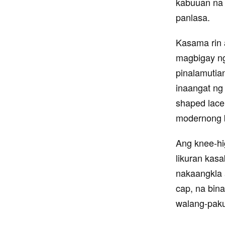
kabuuan na 
panlasa.
Kasama rin 
magbigay ng 
pinalamutian
inaangat ng 
shaped lace
modernong b
Ang knee-hi
likuran kasa
nakaangkla 
cap, na bina
walang-paku