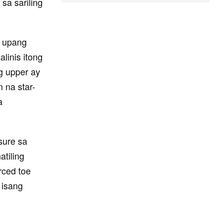
sa sariling
a upang
linis itong
g upper ay
 na star-
a
sure sa
atiling
rced toe
 isang