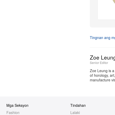
Tingnan ang mg
Zoe Leun
Senior Editor
Zoe Leung is a
of horology, ar
manufacture vis
Mga Seksyon
Tindahan
Fashion
Lalaki