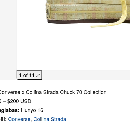
1 of 11
Converse x Collina Strada Chuck 70 Collection
 – $200 USD
Hunyo 16
aglabas:
Converse
,
Collina Strada
ili: