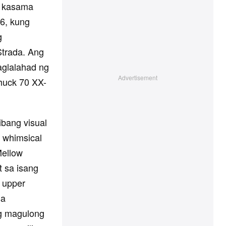
to kasama
6,
kung
g
Strada. Ang
aglalahad ng
huck 70 XX-
ibang visual
g whimsical
Mellow
t sa isang
g upper
sa
ng magulong