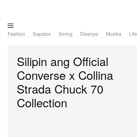
Fashion
Sapatos
Sining
Disenyo
Musika
Lif
Silipin ang Official
Converse x Collina
Strada Chuck 70
Collection