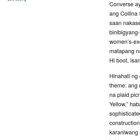
Converse
ay
ang
Collina
saan nakase
binibigyang-
women’s-exc
matapang na
Hi boot, isa
Hinahati ng 
theme: ang 
na plaid pic
Yellow,” hab
sophisticate
construction 
karaniwang 