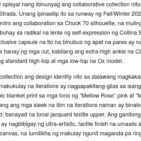
 opisyal nang ibinunyag ang collaborative collection ni
 Strada
. Unang ipinasilip ito sa
runway ng Fall/Winter 202
ntro ang collaboration sa
Chuck 70
silhouette, na mulin
buhay sa radikal na lente ng self‑expression ng Collina 
lusive capsule na ito na binubuo ng apat na pares ay n
 hanay ng mga cut, kabilang ang extra-high ankle na C
ng standard high-top at mga low-top na Ox model.
collection ang design identity nito sa dalawang magkaka
makukulay na iterations ay nagpapakitang-gilas sa isan
nic blanket print sa mga tono ng “Mellow Rose” pink at “
ang ang mga sleek na itim na iterations naman ay binalo
d, banayad na tonal jacquard textile upper. Ang ganiton
ay nagbibigay ng ultra-artistic, tactile finish na umaalis 
canvas, na lumilikha ng makulay ngunit maganda pa ri