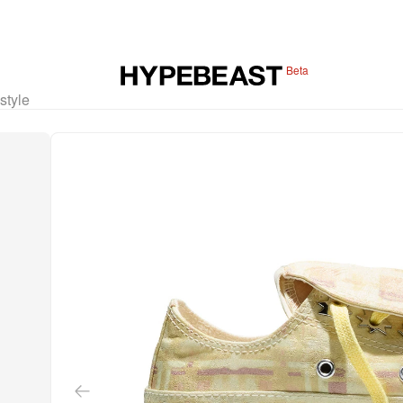
Beta
estyle