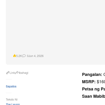
0
Jun 4, 2026
5.2K
Link
Ibahagi
Pangalan:
$160
MSRP:
Sapatos
Petsa ng P
Saan Mabib
Teksto Ni
Zoe Leung