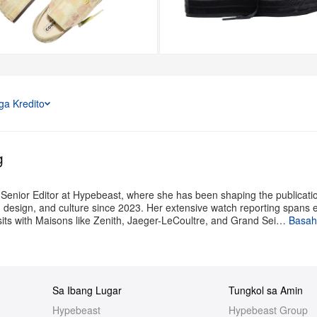
+8
Higit Pa
a Kredito
g
 Senior Editor at Hypebeast, where she has been shaping the publicati
t, design, and culture since 2023. Her extensive watch reporting spans 
its with Maisons like Zenith, Jaeger-LeCoultre, and Grand Sei…
Basahi
Sa Ibang Lugar
Tungkol sa Amin
Hypebeast
Hypebeast Group