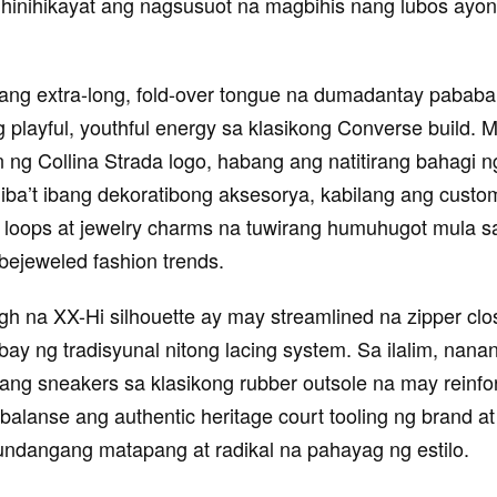
hinihikayat ang nagsusuot na magbihis nang lubos ayon 
ang extra-long, fold-over tongue na dumadantay pabab
playful, youthful energy sa klasikong Converse build. Ma
 ng Collina Strada logo, habang ang natitirang bahagi n
iba’t ibang dekoratibong aksesorya, kabilang ang custom
 loops at jewelry charms na tuwirang humuhugot mula s
ejeweled fashion trends.
gh na XX-Hi silhouette ay may streamlined na zipper clo
bay ng tradisyunal nitong lacing system. Sa ilalim, nanan
ang sneakers sa klasikong rubber outsole na may reinfo
balanse ang authentic heritage court tooling ng brand at
ndangang matapang at radikal na pahayag ng estilo.