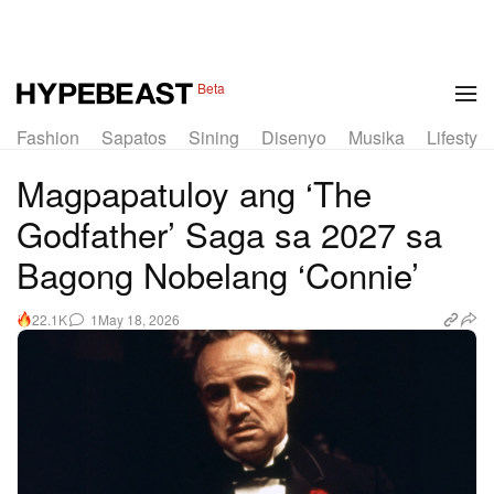
Beta
Fashion
Sapatos
Sining
Disenyo
Musika
Lifestyle
Magpapatuloy ang ‘The
Godfather’ Saga sa 2027 sa
Bagong Nobelang ‘Connie’
1
May 18, 2026
22.1K