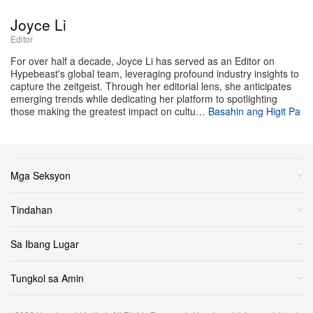
paglalathala ng
, isang pinakabagong nobela na
Connie
Joyce Li
magbubukas muli sa maalamat na pamilyang mafia
Editor
mula sa isang ganap na bago, makapangyarihan at
For over half a decade, Joyce Li has served as an Editor on
nakatuon sa kababaihang perspektiba.
Hypebeast's global team, leveraging profound industry insights to
capture the zeitgeist. Through her editorial lens, she anticipates
emerging trends while dedicating her platform to spotlighting
Isinulat ng author na nakabenta na ng milyun-milyong
those making the greatest impact on cultu…
Basahin ang Higit Pa
kopya na si Adriana Trigiani—na kilala sa
The
at
—ililipat ng nalalapit
Shoemaker’s Wife
Lucia, Lucia
na nobela ang spotlight mula sa mga kilalang mafia don
Mga Seksyon
at itutuon ito kay Constanzia “Connie” Corleone mismo.
Bilang nag-iisang anak na babae ni Don Vito Corleone,
Tindahan
si Connie (na tanyag na ginampanan ni Talia Shire sa
mga hinangaan na film adaptation ni Francis Ford
Sa Ibang Lugar
Coppola) ay madalas kumikilos sa anino ng kaniyang
Tungkol sa Amin
makapangyarihang mga kapatid na lalaki. Ngayon, ang
sarili niyang paglalakbay at lihim na impluwensiya sa