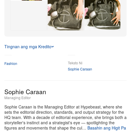
tradisyunal na vegan leather ng heavy‑duty, washed
duck canvas, kaya ang pinakabagong release ay
inuugat ang inclusive ethos ng brand sa matibay,
utilitarian na konstruksyon.
+15
Higit Pa
Maingat at spec‑focused ang mga technical upgrade, na
Tingnan ang mga Kredito
diretsong tumutugon sa matagal nang hiling ng mga fan
para sa mas secure at mas organisadong bag. May full
Teksto Ni
Fashion
zipper closure na ngayon sa itaas, habang ang
Sophie Caraan
adjustable strap ay nagbibigay ng versatile na options
sa pagdadala sa kahit anong outfit. Sa labas, may
Sophie Caraan
malalalim na side gusset pocket na eksaktong sukat
Managing Editor
para seguruhin ang water bottle. Kapag binuksan ang
Sophie Caraan is the Managing Editor at Hypebeast, where she
main compartment, makikita ang camouflage‑printed na
sets the editorial direction, standards, and output strategy for the
twill interior na may dagdag na inner pocket para sa
HQ team. With a decade of editorial experience, she brings both a
storyteller's instinct and a strategist's eye — spotlighting the
mas maliliit na gamit. Billed bilang isang “One size fits
figures and movements that shape the cul…
Basahin ang Higit Pa