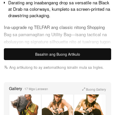
Darating ang inaabangang drop sa versatile na Black
at Drab na colorways, kumpleto sa screen‑printed na
drawstring packaging.
Ina-upgrade ng TELFAR ang classic nitong Shopping
Bag sa pamamagitan ng Utility Bag—isang tactical na
ebolusyon ng signature silhouette nito at tuwirang tugon
sa pang-araw-araw na pangangailangan ng komunidad
Basahin ang Buong Artikulo
nito.
Ang artikulong ito ay awtomatikong isinalin mula sa Ingles.
Mula nang baguhin nito ang modern luxury landscape
sa pamamagitan ng universally recognizable na
Shopping Bag, pinanatili ng TELFAR ang malalim na
Gallery
ugnayan nito sa audience. Ngayon, ibinubuhos ng brand
·
17 Mga Larawan
Buong Gallery
ang pamana nitong accessibility sa isang rugged,
hyper‑functional na format na idinisenyo para sa
tinatawag nitong “urban survival.” Pinalitan ang