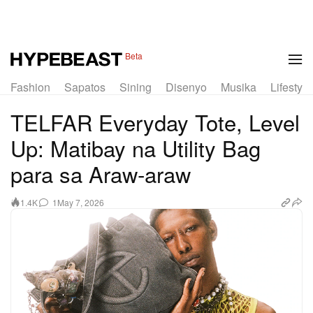
1 of 17
Beta
Fashion
Sapatos
Sining
Disenyo
Musika
Lifestyle
TELFAR Everyday Tote, Level
Up: Matibay na Utility Bag
para sa Araw‑araw
1
May 7, 2026
1.4K