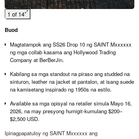
1 of 14
Buod
Magtatampok ang SS26 Drop 10 ng SAINT Mxxxxxx
ng mga collab kasama ang Hollywood Trading
Company at BerBerJin.
Kabilang sa mga standout na piraso ang studded na
sinturon, leather na jacket at pantalon, at isang suede
na kamisetang inspirado ng 1950s na estilo.
Available sa mga opisyal na retailer simula Mayo 16,
2026, na may presyong humigit‑kumulang $200–
$2,500 USD.
Ipinagpapatuloy ng SAINT Mxxxxxx ang