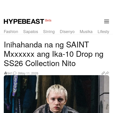
1 of 14
Beta
Fashion
Sapatos
Sining
Disenyo
Musika
Lifestyle
Inihahanda na ng SAINT
Mxxxxxx ang Ika‑10 Drop ng
SS26 Collection Nito
0
May 11, 2026
941