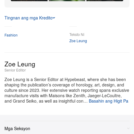
ang isang masusing ginawang 1950s “2nd‑type” suede
+12
na kamiseta na may T‑back specification—isang
Higit Pa
detalyeng lubhang inaasam ng mga vintage collector.
Tingnan ang mga Kredito
Bukod dito, kasama sa drop ang magkaparehong
leather jacket at pantalon na set na gawa sa “tea‑core”
Teksto Ni
Fashion
Zoe Leung
(brown heart) leather, na espesyal na dinisenyo para
magbunyag ng mas mayaman at may‑edad na karakter
habang unti‑unting nagbe‑break‑in ang surface material
Zoe Leung
sa paglipas ng panahon.
Senior Editor
Zoe Leung is a Senior Editor at Hypebeast, where she has been
Kumukumpleto rin ang ika‑10 drop sa seasonal
shaping the publication’s coverage of horology, art, design, and
wardrobe sa pamamagitan ng isang seleksyon ng
culture since 2023. Her extensive watch reporting spans exclusive
manufacture visits with Maisons like Zenith, Jaeger-LeCoultre,
regular graphic T‑shirts, kabilang ang mga disenyong
and Grand Seiko, as well as insightful con…
Basahin ang Higit Pa
“Holy Saint,” “Tree” at “Almighty Saint” na ipinapakita
ang signature ng brand na heavy vintage processing at
distressed na estetika.
Mga Seksyon