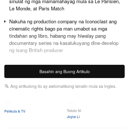
sinulat ng mga mamamahayag mula sa Le Parisien,
Le Monde, at Paris Match
Nakuha ng production company na Iconoclast ang
cinematic rights bago pa man umabot sa mga
tindahan ang libro, habang may hiwalay pang
documentary series na kasalukuyang dine-develop
ng isang British producer
Ang sensasyonal na nakawan sa liwanag ng araw na
nagpayanig sa buong art world ay opisyal nang
Basahin ang Buong Artikulo
gagawan ng pelikula. Ang French filmmaker na si
Ang artikulong ito ay awtomatikong isinalin mula sa Ingles.
Romain Gavras—pinakakilala sa kanyang high-octane
na mga proyekto gaya ng
, mga iconic na music
Athena
video para kay JAY-Z, at ang bagong thriller na
pinagbidahan ni Anya Taylor-Joy na
Teksto Ni
—ay
Sacrifice
Pelikula & TV
Joyce Li
nakatakdang magdirek ng isang feature-film adaptation
tungkol sa kilalang pagnanakaw ng mga alahas noong