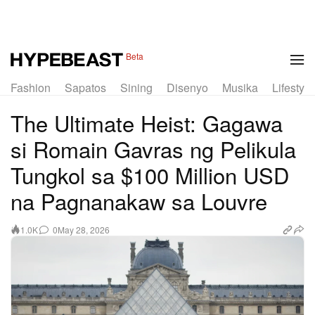
Beta
Fashion
Sapatos
Sining
Disenyo
Musika
Lifestyle
The Ultimate Heist: Gagawa
si Romain Gavras ng Pelikula
Tungkol sa $100 Million USD
na Pagnanakaw sa Louvre
0
May 28, 2026
1.0K