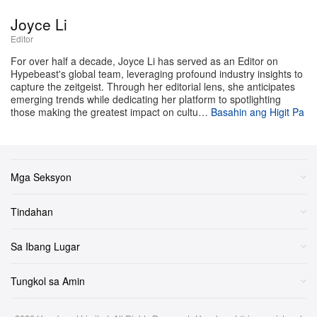
Oktubre 2025 sa Louvre Museum. Hango sa isang
Joyce Li
bagong investigative book, ilalahad ng pelikula ang
Editor
mapangahas na pagnanakaw ng mahigit $100 milyon
For over half a decade, Joyce Li has served as an Editor on
Hypebeast's global team, leveraging profound industry insights to
USD na French crown jewels—isang true-crime saga
capture the zeitgeist. Through her editorial lens, she anticipates
na hanggang ngayon ay hindi pa nalulutas.
emerging trends while dedicating her platform to spotlighting
those making the greatest impact on cultu…
Basahin ang Higit Pa
Ang nalalapit na proyektong ito ay nakaangkla sa
malalimang imbestigasyong
Main basse sur le Louvre
(na literal na nangangahulugang “A Grab at the
Mga Seksyon
Louvre”), na isinulat ng tatlong mamamahayag mula sa
,
, at
. Ayon sa
Le Parisien
Le Monde
Paris Match
Tindahan
publishing house na Flammarion, napakataas ng
Sa Ibang Lugar
demand para sa kuwentong ito kaya agad na binili ng
production company na Iconoclast ang film rights bago
Tungkol sa Amin
pa man lumabas ang libro sa mga tindahan ngayong
linggo. Bukod pa rito, isang British producer ang