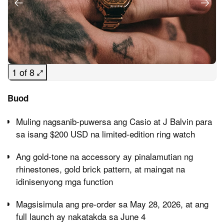
1 of 8
Buod
Muling nagsanib-puwersa ang Casio at J Balvin para
sa isang $200 USD na limited-edition ring watch
Ang gold-tone na accessory ay pinalamutian ng
rhinestones, gold brick pattern, at maingat na
idinisenyong mga function
Magsisimula ang pre-order sa May 28, 2026, at ang
full launch ay nakatakda sa June 4