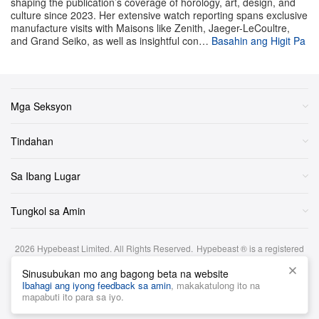
shaping the publication’s coverage of horology, art, design, and
culture since 2023. Her extensive watch reporting spans exclusive
manufacture visits with Maisons like Zenith, Jaeger-LeCoultre,
and Grand Seiko, as well as insightful con…
Basahin ang Higit Pa
Mga Seksyon
Tindahan
Sa Ibang Lugar
Tungkol sa Amin
2026
Hypebeast Limited
. All Rights Reserved.
Hypebeast ® is a registered
trademark of Hypebeast Hong Kong Ltd.
Sinusubukan mo ang bagong beta na website
Mga Tuntunin at Kundisyon
|
Patakaran sa Privacy
|
Patakaran sa Cookie
|
Ibahagi ang iyong feedback sa amin
, makakatulong ito na
Disclaimer sa Pamumuhunan
mapabuti ito para sa iyo.
Filipino
Casio