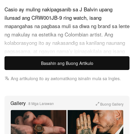
Casio
ay muling nakipagsanib sa
J Balvin
upang
ilunsad ang CRW001JB‑9 ring watch, isang
mapangahas na pagbasa muli sa diwa ng brand sa lente
ng makulay na estetika ng Colombian artist. Ang
kolaborasyong ito ay nakasandig sa kanilang
naunang
pagsasama
, at ngayon nama’y ipinapakilala ang isang
hybrid na accessory na pinagdurugtong ang alahas at
Basahin ang Buong Artikulo
pag-timekeep.
Ang artikulong ito ay awtomatikong isinalin mula sa Ingles.
Ang ring watch ni J Balvin ay may makinang na gold-
tone finish at textured na gold brick pattern sa buong
face, na sumasalamin sa pirma niyang hilig sa mga
Gallery
·
8 Mga Larawan
Buong Gallery
standout, stage-ready na detalye. Ang mga banayad na
rhinestone accent sa itaas at ibabang bezel ay
nagbibigay ng pino, kumikislap na ningning, na lalo
pang pinapatingkad ang kabuuang kinang ng singsing.