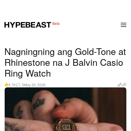
1 of 8
Beta
Fashion
Sapatos
Sining
Disenyo
Musika
Lifestyle
Nagningning ang Gold-Tone at
Rhinestone na J Balvin Casio
Ring Watch
0
May 20, 2026
6.7K