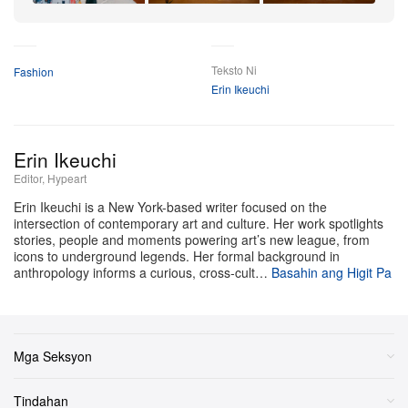
+8
studio ni Lee
’
sa San Francisco ang naglalagay sa mga
Higit Pa
piraso sa galaw. Sa ilang effortless na kuha, makikita
Teksto Ni
Fashion
ang artist na nakasuot ng magka-partner na Hooded
Erin Ikeuchi
Jacket at Loose Pant set, halimbawa, habang
nagbabalumbon at nagpipinta ng isang cartographic
composition—isinusulat mismo sa tela ang kaniyang
Erin Ikeuchi
artistikong pananaliksik.
Editor, Hypeart
Erin Ikeuchi is a New York-based writer focused on the
I-shop ang buong Études Studio x Maia Ruth Lee
intersection of contemporary art and culture. Her work spotlights
stories, people and moments powering art’s new league, from
capsule sa label
’
s
web store
.
icons to underground legends. Her formal background in
anthropology informs a curious, cross-cult…
Basahin ang Higit Pa
Mga Seksyon
Tindahan