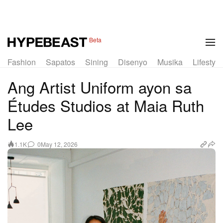
1 of 10
Beta
Fashion
Sapatos
Sining
Disenyo
Musika
Lifestyle
Ang Artist Uniform ayon sa
Études Studios at Maia Ruth
Lee
0
May 12, 2026
1.1K