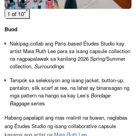
1 of 10
Buod
Nakipag-collab ang Paris-based Études Studio kay
artist Maia Ruth Lee para sa isang capsule collection
na nagpapalawak sa kanilang 2026 Spring/Summer
collection,
Surroundings
Tampok sa seleksiyon ang isang jacket, button-up,
pantalon, silk scarf at tee, na lahat ay binansagan ng
mga pattern na hango sa kay Lee
’
s
Bondage
series
Baggage
Habang papalapit ang mas maiinit na buwan, naglabas
ang Études Studio ng isang collaborative capsule
kasama ang artist na
Maia Ruth Lee
.