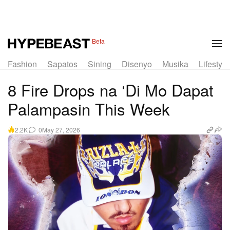
Beta
Fashion
Sapatos
Sining
Disenyo
Musika
Lifestyle
8 Fire Drops na ‘Di Mo Dapat
Palampasin This Week
0
May 27, 2026
2.2K