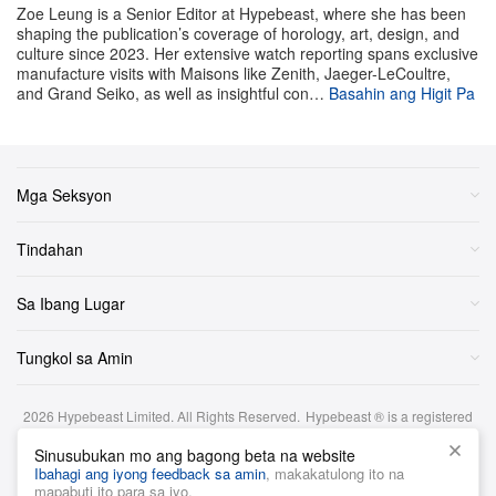
na kahindik-hindik na si Malenia; samantala, ang
Ring
Zoe Leung is a Senior Editor at Hypebeast, where she has been
shaping the publication’s coverage of horology, art, design, and
WACKO MARIA ay nagcu-curate ng isang vintage
culture since 2023. Her extensive watch reporting spans exclusive
Americana-rooted na release na tampok ang Lee
manufacture visits with Maisons like Zenith, Jaeger-LeCoultre,
and Grand Seiko, as well as insightful con…
Basahin ang Higit Pa
washed denim kasama ang premium frames mula sa
Julius Tart Optical at Native Sons. Para isara ang
linggo, nagbabalik ang Palace Skateboards sa
pamamagitan ng Drop 4 delivery nito, na nag-aalok ng
Mga Seksyon
transitional outerwear, matapang na floral carp shorts,
Tindahan
at isang panibagong batch ng seasonal knitwear.
Sa Ibang Lugar
Silipin sa ibaba ang 8 drops ngayong linggo na ayaw
mong palampasin.
Tungkol sa Amin
Rizla x Palace Collab
2026
Hypebeast Limited
. All Rights Reserved.
Hypebeast ® is a registered
trademark of Hypebeast Hong Kong Ltd.
Sinusubukan mo ang bagong beta na website
Mga Tuntunin at Kundisyon
|
Patakaran sa Privacy
|
Patakaran sa Cookie
|
Ibahagi ang iyong feedback sa amin
, makakatulong ito na
Disclaimer sa Pamumuhunan
1 of 8
mapabuti ito para sa iyo.