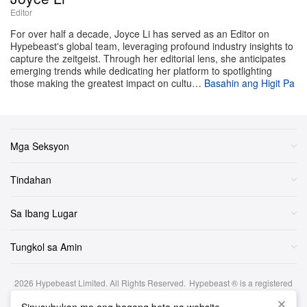
proyektong ito ay kailangan nang maghanap ng bagong
Editor
leading man habang naghahanda ito para sa
For over half a decade, Joyce Li has served as an Editor on
Hypebeast's global team, leveraging profound industry insights to
produksyon sa bandang huling bahagi ng taon.
capture the zeitgeist. Through her editorial lens, she anticipates
emerging trends while dedicating her platform to spotlighting
Ayon sa mga
ulat sa industriya
, ang pag-alis ni Gosling
those making the greatest impact on cultu…
Basahin ang Higit Pa
sa proyekto ay dulot lamang ng matinding conflict sa
iskedyul at hindi ng anumang creative differences.
Abala ang aktor sa agresibong promo run para sa
Mga Seksyon
pinakabago niyang box-office smash, ang Amazon
MGM sci-fi epic na
, na kamakailan ay
Project Hail Mary
Tindahan
bumura sa lahat ng inaasahan matapos kumita ng $141
Sa Ibang Lugar
milyon sa buong mundo sa unang weekend nito. Ang
mga tuloy-tuloy na commitments na iyon, na pinatindi
Tungkol sa Amin
pa ng nakapapagod na promo schedule na nakatakda
para sa pelikula ni director Shawn Levy na
Star Wars:
2026
Hypebeast Limited
. All Rights Reserved.
Hypebeast ® is a registered
— na ginugol ni Gosling ang huling bahagi
Starfighter
trademark of Hypebeast Hong Kong Ltd.