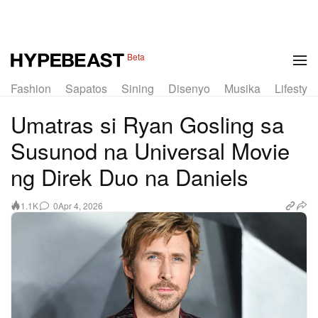
Beta
Fashion
Sapatos
Sining
Disenyo
Musika
Lifestyle
Umatras si Ryan Gosling sa
Susunod na Universal Movie
ng Direk Duo na Daniels
0
Apr 4, 2026
1.1K