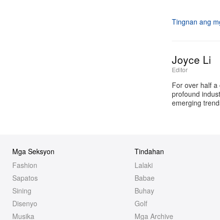
Tingnan ang mg
Joyce Li
Editor
For over half a
profound industr
emerging trends
Mga Seksyon
Tindahan
Fashion
Lalaki
Sapatos
Babae
Sining
Buhay
Disenyo
Golf
Musika
Mga Archive