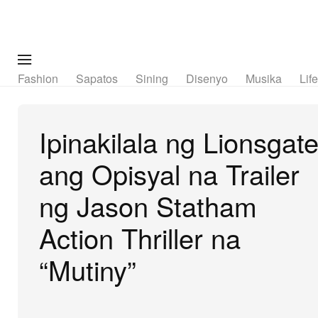
Fashion
Sapatos
Sining
Disenyo
Musika
Lif
Ipinakilala ng Lionsgat
ang Opisyal na Trailer
ng Jason Statham
Action Thriller na
“Mutiny”