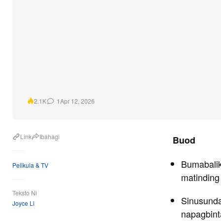
1
Apr 12, 2026
2.1K
Link
Ibahagi
Buod
Bumabalik
Pelikula & TV
matinding 
Teksto Ni
Sinusunda
Joyce Li
napagbint