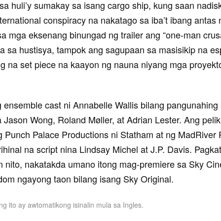
 sa huli’y sumakay sa isang cargo ship, kung saan nadis
ternational conspiracy na nakatago sa iba’t ibang antas 
 sa mga eksenang binungad ng trailer ang “one-man crus
a sa hustisya, tampok ang sagupaan sa masisikip na es
 na set piece na kaayon ng nauna niyang mga proyekt
 ensemble cast ni Annabelle Wallis bilang pangunahing
 Jason Wong, Roland Møller, at Adrian Lester. Ang pelik
g Punch Palace Productions ni Statham at ng MadRiver P
ihinal na script nina Lindsay Michel at J.P. Davis. Pagk
run nito, nakatakda umano itong mag-premiere sa Sky Ci
dom ngayong taon bilang isang Sky Original.
ng ito ay awtomatikong isinalin mula sa Ingles.