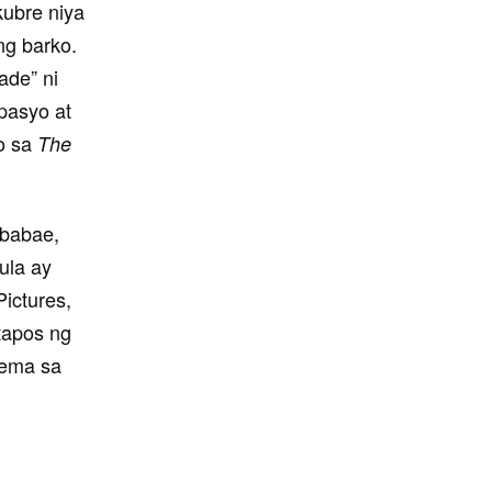
kubre niya
ng barko.
ade” ni
pasyo at
o sa
The
 babae,
ula ay
ictures,
atapos ng
nema sa