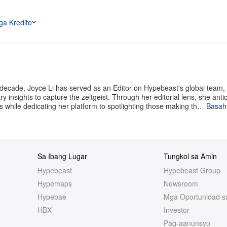
a Kredito
 decade, Joyce Li has served as an Editor on Hypebeast's global team,
y insights to capture the zeitgeist. Through her editorial lens, she anti
 while dedicating her platform to spotlighting those making th…
Basahi
Sa Ibang Lugar
Tungkol sa Amin
Hypebeast
Hypebeast Group
Hypemaps
Newsroom
Hypebae
Mga Oportunidad s
HBX
Investor
Pag-aanunsyo