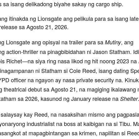
s sa isang delikadong biyahe sakay ng cargo ship.
ang itinakda ng Lionsgate ang pelikula para sa isang la
 release sa Agosto 21, 2026.
ng Lionsgate ang opisyal na trailer para sa
, ang
Mutiny
 action-thriller na pinagbibidahan ni Jason Statham. Idin
is Richet—na siya ring nasa likod ng hit noong 2023 na
inagampanan ni Statham si Cole Reed, isang dating Spe
YPD officer na ngayon ay nasa private security na. Kinu
ng theatrical debut sa Agosto 21, na magiging ikalawang 
Statham sa 2026, kasunod ng January release na
Shelter
 salaysay kay Reed, na nasaksihan mismo ang pagpasl
yonaryong industrialist na boss at kaibigan na si Tibu. 
sangkot at mapagbintangan sa krimen, napilitan si Ree