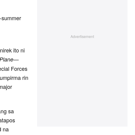
te-summer
irek ito ni
—
Plane
cial Forces
kumpirma rin
major
.
ang sa
Matapos
d na