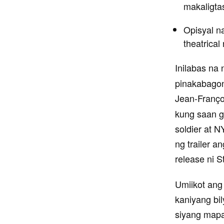
makaligta
Opisyal n
theatrical
Inilabas na 
pinakabagong
Jean-Franço
kung saan g
soldier at N
ng trailer a
release ni 
Umiikot ang
kaniyang bil
siyang mapa