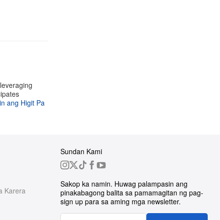
 leveraging
cipates
n ang Higit Pa
Sundan Kami
Sakop ka namin. Huwag palampasin ang
a Karera
pinakabagong balita sa pamamagitan ng pag-
sign up para sa aming mga newsletter.