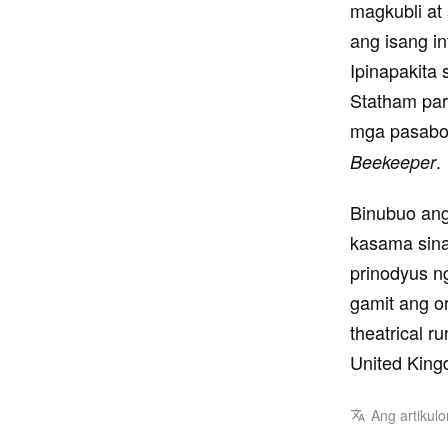
magkubli at
ang isang in
Ipinapakita
Statham par
mga pasabog
.
Beekeeper
Binubuo ang
kasama sina
prinodyus n
gamit ang or
theatrical 
United King
Ang artikulo