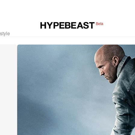
Beta
estyle
e