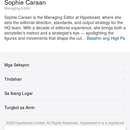
Sophie Caraan
hanggang 24-bit/192 kHz playback. Sinusuportahan ng
Managing Editor
dalawang speaker ang advanced stereo pairing at
Sophie Caraan is the Managing Editor at Hypebeast, where she
maaari ring gumanap bilang surround o centre channel
sets the editorial direction, standards, and output strategy for the
HQ team. With a decade of editorial experience, she brings both a
units sa loob ng isang 5.1 home cinema setup. Umaasa
storyteller's instinct and a strategist's eye — spotlighting the
figures and movements that shape the cul…
Basahin ang Higit Pa
ang ecosystem sa unified na WiiM Home App, na
nagbibigay ng access sa universal casting standards
tulad ng Google Cast, Spotify Connect, at TIDAL
Connect.
Mga Seksyon
Ang WiiM Sound at Sound Lite ay parehong available na
Tindahan
ngayon sa pamamagitan ng
WiiM webstore
.
Sa Ibang Lugar
Tungkol sa Amin
2026
Hypebeast Limited
. All Rights Reserved.
Hypebeast ® is a registered
trademark of Hypebeast Hong Kong Ltd.