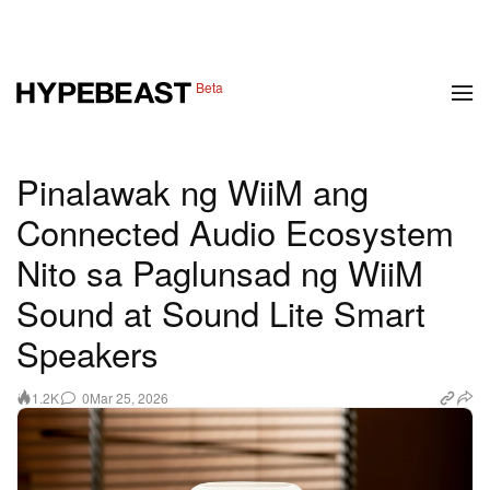
1 of 10
Beta
Fashion
Sapatos
Sining
Disenyo
Musika
Lifestyle
Pinalawak ng WiiM ang
Connected Audio Ecosystem
Nito sa Paglunsad ng WiiM
Sound at Sound Lite Smart
Speakers
0
Mar 25, 2026
1.2K