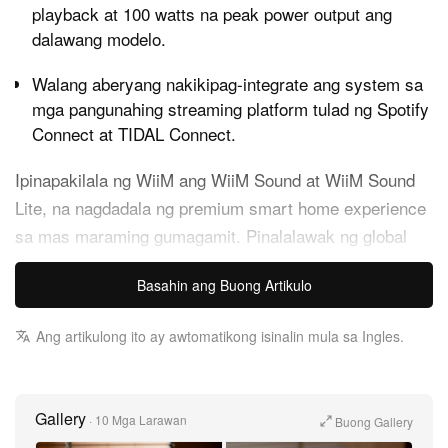
playback at 100 watts na peak power output ang
dalawang modelo.
Walang aberyang nakikipag-integrate ang system sa
mga pangunahing streaming platform tulad ng Spotify
Connect at TIDAL Connect.
Ipinapakilala ng WiiM ang WiiM Sound at WiiM Sound
Lite, na nagdadala ng premium smart home experience
sa mas maraming gumagamit. Pinalalawak ng global
technology company na ito ang lumalago nitong lineup
Basahin ang Buong Artikulo
ng connected audio solutions sa pamamagitan ng
dalawang bagong compact na unit. Idinisenyo ang
Ang artikulong ito ay awtomatikong isinalin mula sa Ingles.
parehong speaker para maghatid ng studio-grade na
tunog at effortless na casting sa anumang silid.
Gallery
Ang flagship na WiiM Sound ay may 1.8-inch touch
·
10 Mga Larawan
Buong Gallery