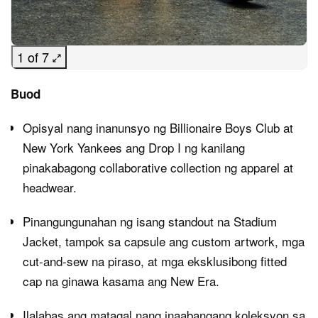
1 of 7
Buod
Opisyal nang inanunsyo ng Billionaire Boys Club at
New York Yankees ang Drop I ng kanilang
pinakabagong collaborative collection ng apparel at
headwear.
Pinangungunahan ng isang standout na Stadium
Jacket, tampok sa capsule ang custom artwork, mga
cut-and-sew na piraso, at mga eksklusibong fitted
cap na ginawa kasama ang New Era.
Ilalabas ang matagal nang inaabangang koleksyon sa