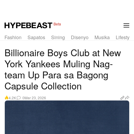
1 of 7
Beta
Fashion
Sapatos
Sining
Disenyo
Musika
Lifestyle
Billionaire Boys Club at New
York Yankees Muling Nag-
team Up Para sa Bagong
Capsule Collection
0
Mar 23, 2026
4.2K