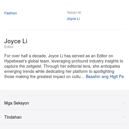
Higit Pa
pakikipagtulungan sa New Era. Nakasentro sa isang
Teksto Ni
Fashion
classic Stadium Jacket ang delivery—isang pirasong
Joyce Li
perpektong nagba‑balance sa archival athletic codes at
sa modernong streetwear lens.
Joyce Li
Kumukumpleto sa transitional, layer‑ready na capsule
Editor
ang heavyweight tees, nylon windbreaker, at heritage
For over half a decade, Joyce Li has served as an Editor on
Hypebeast's global team, leveraging profound industry insights to
rugby jersey. Dinisenyo upang manatiling matibay at
capture the zeitgeist. Through her editorial lens, she anticipates
relevant lampas sa iisang baseball season, walang
emerging trends while dedicating her platform to spotlighting
those making the greatest impact on cultu…
Basahin ang Higit Pa
kahirap‑hirap na nagsasama‑sama ang bawat piraso
upang bumuo ng isang distinct, modern city uniform.
Ilalabas ang New York Yankees x Billionaire Boys Club
Mga Seksyon
Drop I collection sa March 27, 2026, alas‑10 n.u. (EST)
sa
BBCICECREAM
at
New Era
pati na rin sa Yankees
Tindahan
Team Store sa Yankee Stadium.