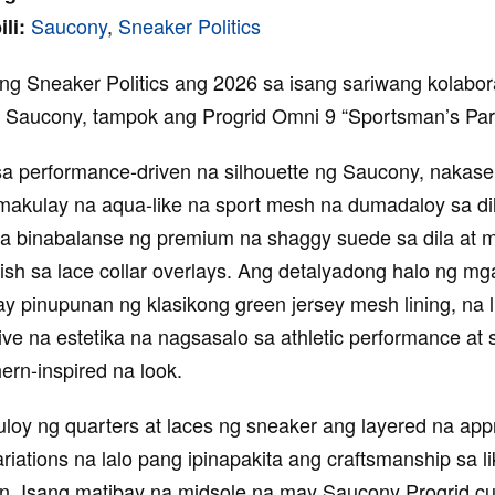
Saucony
,
Sneaker Politics
li:
 ng Sneaker Politics ang 2026 sa isang sariwang kolabo
Saucony, tampok ang Progrid Omni 9 “Sportsman’s Par
a performance-driven na silhouette ng Saucony, nakase
makulay na aqua-like na sport mesh na dumadaloy sa dil
na binabalanse ng premium na shaggy suede sa dila at 
ish sa lace collar overlays. Ang detalyadong halo ng mg
y pinupunan ng klasikong green jersey mesh lining, na 
ve na estetika na nagsasalo sa athletic performance at s
ern-inspired na look.
uloy ng quarters at laces ng sneaker ang layered na app
riations na lalo pang ipinapakita ang craftsmanship sa l
n. Isang matibay na midsole na may Saucony Progrid cu