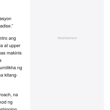
rasyon
adise.”
ntro ang
a at upper
mas makinis
a
lumilikha ng
a kitang-
roach, na
ikod ng
shioning