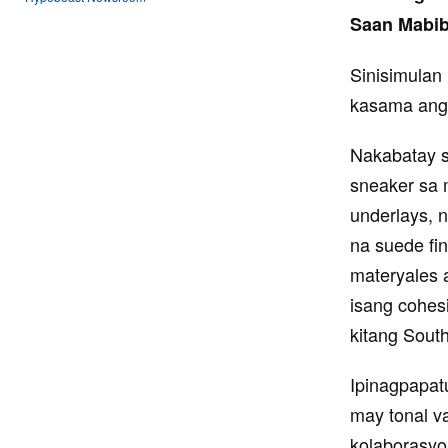
Saan Mabibi
Sinisimulan
kasama ang 
Nakabatay s
sneaker sa 
underlays, 
na suede fin
materyales a
isang cohesi
kitang South
Ipinagpapat
may tonal va
kolaborasyo