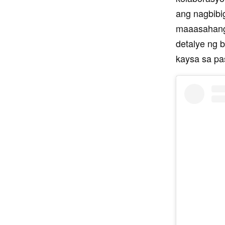
ang nagbibig
maaasahang 
detalye ng b
kaysa sa pa