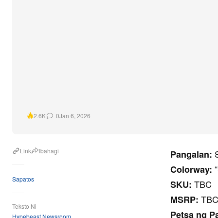
0
Jan 6, 2026
2.6K
Link
Ibahagi
S
Pangalan:
“
Colorway:
Sapatos
TBC
SKU:
TB
MSRP:
Teksto Ni
Petsa ng P
Hypebeast Newsroom