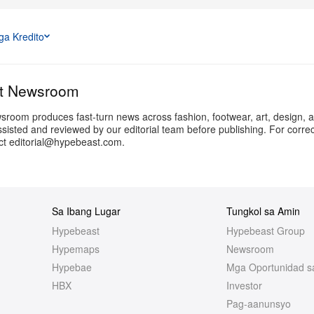
+3
Higit Pa
a Kredito
t Newsroom
oom produces fast-turn news across fashion, footwear, art, design, a
ssisted and reviewed by our editorial team before publishing. For correc
act editorial@hypebeast.com.
Sa Ibang Lugar
Tungkol sa Amin
Hypebeast
Hypebeast Group
Hypemaps
Newsroom
Hypebae
Mga Oportunidad s
HBX
Investor
Pag-aanunsyo