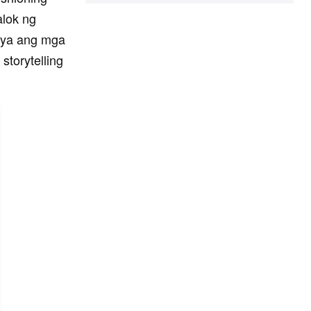
alok ng
adya ang mga
storytelling