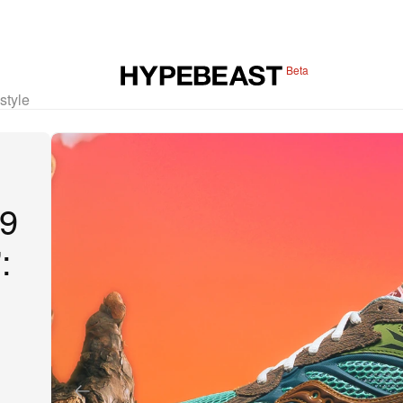
Beta
estyle
 9
: