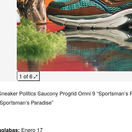
1 of 6
neaker Politics Saucony Progrid Omni 9 “Sportsman’s P
Sportsman’s Paradise”
C
Enero 17
aglabas: