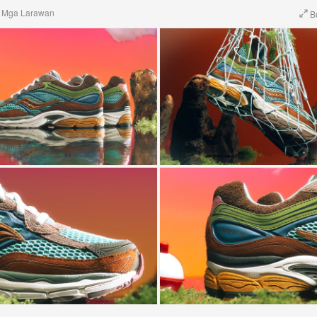
 Mga Larawan
B