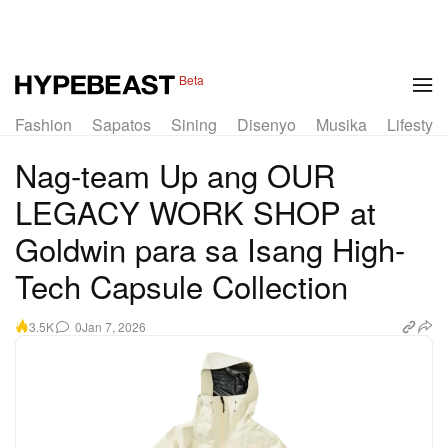
1 of 4
Beta
Fashion
Sapatos
Sining
Disenyo
Musika
Lifestyle
Nag-team Up ang OUR
LEGACY WORK SHOP at
Goldwin para sa Isang High-
Tech Capsule Collection
0
Jan 7, 2026
3.5K