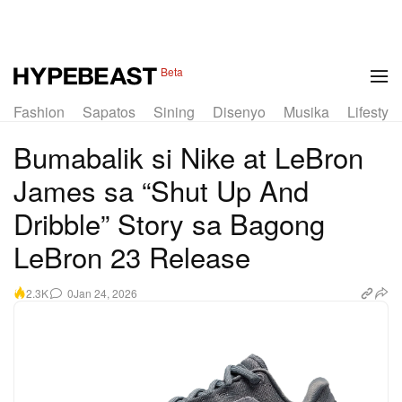
1 of 7
Beta
Fashion
Sapatos
Sining
Disenyo
Musika
Lifestyle
Bumabalik si Nike at LeBron
James sa “Shut Up And
Dribble” Story sa Bagong
LeBron 23 Release
0
Jan 24, 2026
2.3K