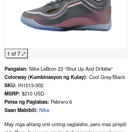
1 of 7
Nike LeBron 23 “Shut Up And Dribble”
Pangalan:
Cool Grey/Black
Colorway (Kumbinasyon ng Kulay):
IH1513-002
SKU:
$210 USD
MSRP:
Pebrero 6
Petsa ng Paglabas:
Nike
Saan Mabibili:
May mga alitang unti-unting naglalaho, pero mas pinipili