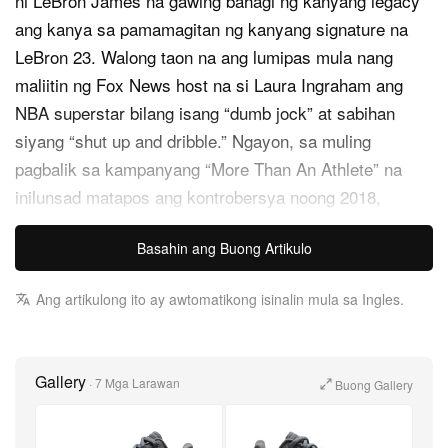
ni LeBron James na gawing bahagi ng kanyang legacy
ang kanya sa pamamagitan ng kanyang signature na
LeBron 23. Walong taon na ang lumipas mula nang
maliitin ng Fox News host na si Laura Ingraham ang
NBA superstar bilang isang “dumb jock” at sabihan
siyang “shut up and dribble.” Ngayon, sa muling
pagbalik sa kampanyang “More Than An Athlete” na
inilunsad matapos ang kontrobersya noong 2018,
ginagawang matapang na pahayag nina Nike at James
Basahin ang Buong Artikulo
ang naturang soundbite sa nalalapit na Nike LeBron 23
“Shut Up And Dribble”
Ang artikulong ito ay awtomatikong isinalin mula sa Ingles.
Dumarating ito sa karamihang abuhing palette, kung
saan ang upper ay may industrial na aesthetic, gamit
Gallery
ang textured na konstruksyon na may steel grate
·
7 Mga Larawan
Buong Gallery
pattern sa itaas ng korona. Nasa sakong ang puso ng
disenyo, tampok ang statement na “Still Talking” — na