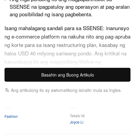
SSENSE na ipagpatuloy ang operasyon at pag-aralan
ang posibilidad ng isang pagbebenta.
Isang mahalagang sandali para sa SSENSE: inanunsyo
ng e-commerce platform na nakuha nito ang pag-apruba
ng korte para sa isang restructuring plan, kasabay ng
halos USD 40 milyong sariwang pondo. Ang kritikal na
kasunduang ito ang magsisilbing lifeline ng
nahihirapang online retailer upang magpatuloy sa
Basahin ang Buong Artikulo
operasyon sa ilalim ng pamumuno ng mga founder at
patatagin ang negosyo.
Ang artikulong ito ay awtomatikong isinalin mula sa Ingles.
Ang restructuring, na inihain sa ilalim ng Companies’
Creditors Arrangement Act (CCAA) ng Canada, ay
Teksto Ni
Fashion
kasunod ng isang mahirap na yugto para sa kumpanya.
Joyce Li
Noong 2021, tinatayang nasa $5 bilyon ang halaga ng