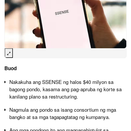
Buod
Nakakuha ang SSENSE ng halos $40 milyon sa
bagong pondo, kasama ang pag-apruba ng korte sa
kanilang plano sa restructuring.
Nagmula ang pondo sa isang consortium ng mga
bangko at sa mga tagapagtatag ng kumpanya.
Ang mga pondong ito ang magpapahintulot sa