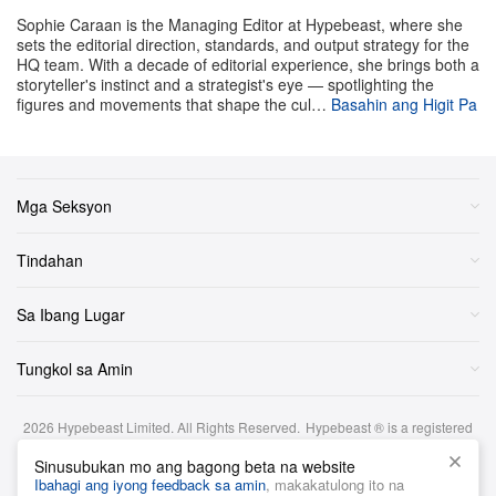
Sophie Caraan is the Managing Editor at Hypebeast, where she
sets the editorial direction, standards, and output strategy for the
HQ team. With a decade of editorial experience, she brings both a
storyteller's instinct and a strategist's eye — spotlighting the
figures and movements that shape the cul…
Basahin ang Higit Pa
Mga Seksyon
Tindahan
Sa Ibang Lugar
Tungkol sa Amin
2026
Hypebeast Limited
. All Rights Reserved.
Hypebeast ® is a registered
trademark of Hypebeast Hong Kong Ltd.
Sinusubukan mo ang bagong beta na website
Mga Tuntunin at Kundisyon
|
Patakaran sa Privacy
|
Patakaran sa Cookie
|
Ibahagi ang iyong feedback sa amin
, makakatulong ito na
Disclaimer sa Pamumuhunan