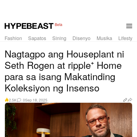
1 of 3
Beta
Fashion
Sapatos
Sining
Disenyo
Musika
Lifestyle
Nagtagpo ang Houseplant ni
Seth Rogen at ripple⁺ Home
para sa isang Makatinding
Koleksiyon ng Insenso
0
Sep 18, 2025
2.5K