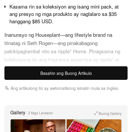
Kasama rin sa koleksiyon ang isang mini pack, at
ang presyo ng mga produkto ay naglalaro sa $35
hanggang $85 USD.
Inanunsyo ng Houseplant—ang lifestyle brand na
itinatag ni Seth Rogen—ang pinakabagong
pakikipagtambal nito sa ripple⁺ Home. Pinagsama ng
koleksiyong ito ang fragrance expertise ng ripple⁺ at
ang design-forward na pananaw ng Houseplant sa
Basahin ang Buong Artikulo
smoking rituals, patunay sa iisang hangarin nilang
pagsamahin ang gamit at ganda.
Ang artikulong ito ay awtomatikong isinalin mula sa Ingles.
May dalawang pangunahing produkto ang koleksiyong
idinisenyo para i-level up ang ambience ng bahay. Ang
Gallery
·
3 Mga Larawan
Buong Gallery
highlight ay ang Ash & Scent Set, isang hand-carved na
marmol na sisidlan na nagsisilbing incense holder at
dekorasyon. Kasama rito ang 64 incense droplets na