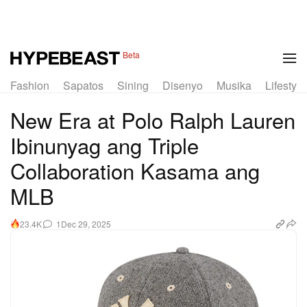
1 of 7
Beta
Fashion
Sapatos
Sining
Disenyo
Musika
Lifestyle
New Era at Polo Ralph Lauren
Ibinunyag ang Triple
Collaboration Kasama ang
MLB
1
Dec 29, 2025
23.4K