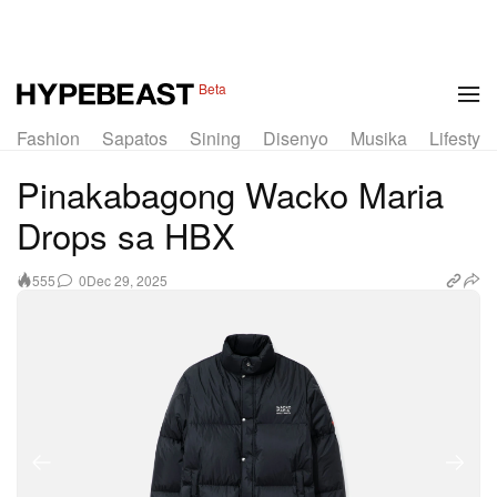
1 of 9
Beta
Fashion
Sapatos
Sining
Disenyo
Musika
Lifestyle
Pinakabagong Wacko Maria
Drops sa HBX
0
Dec 29, 2025
555