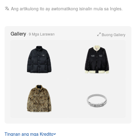
Ang artikulong ito ay awtomatikong isinalin mula sa Ingles.
Gallery
·
9 Mga Larawan
Buong Gallery
Shop Now
+6
Higit Pa
Tingnan ang mga Kredito