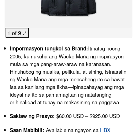
1 of 9
Itinatag noong
Impormasyon tungkol sa Brand:
2005, kumukuha ang Wacko Maria ng inspirasyon
mula sa mga pang‑araw‑araw na karanasan.
Hinuhubog ng musika, pelikula, at sining, isinasalin
ng Wacko Maria ang mga mensaheng ito sa bawat
isa sa kanilang mga likha—ipinapahayag ang mga
ideyal na ito sa pamamagitan ng natatanging
orihinalidad at tunay na makasining na paggawa.
$60.00 USD – $925.00 USD
Saklaw ng Presyo:
Available na ngayon sa
HBX
Saan Mabibili: